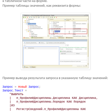
к табличной части на форме.
Пример таблицы значений, как реквизита формы:
Пример вывода результата запроса в указанную таблицу значений:
Запрос
=
Новый
Запрос
;
Запрос
.
Текст
=
"ВЫБРАТЬ
| п_ПрофилиИДисциплины.Дисциплина КАК Дисциплина,
| п_ПрофилиИДисциплины.Порядок КАК Порядок
|ИЗ
| РегистрСведений.п_ПрофилиИДисциплины КАК