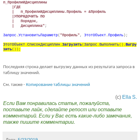
п_ПрофилиИДисциплины
|ГДЕ
| п_ПрофилиИДисциплины.Профиль = &Профиль
|УПОРЯДОЧИТЬ ПО
| Порядок,
| Дисциплина"
;
Запрос
.
УстановитьПараметр
(
"Профиль"
,
ЭтотОбъект
.
Профиль
);
ЭтотОбъект
.
СписокДисциплин
.
Загрузить
(
Запрос
.
Выполнить
().
Выгру
зить
());
Последняя строка делает выгрузку данных из результата запроса в
таблицу значений.
См. также -
Копирование таблицы значений
(с)
Ella S.
Если Вам понравилась статья, пожалуйста,
поставьте лайк, сделайте репост или оставьте
комментарий. Если у Вас есть какие-либо замечания,
также пишите комментарии.
Дата:
5/23/2019