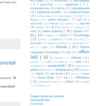
инструкции
веб-сервис
( 2 )
ГС Контингент
( 3 )
системе или
( 5 )
лицензии
( 7 )
КриптоПро
( 2 )
пользователь
( 6 )
почта
( 5 )
расширения
( 4 )
сбербанк-онлайн
( 4 )
синхронизация
( 6 )
Суперсервис
( 1 )
трансляция
( 1 )
ЭЦП
( 1 )
active directory
( 7 )
ad
( 5 )
Access
( 2 )
asp.net
anaconda
( 2 )
Android
( 2 )
apache
( 1 )
( 9 )
c#
( 5 )
Azure
( 2 )
centos
( 1 )
chrome
( 1 )
data science
( 10 )
core
( 4 )
dirsync
( 4 )
ds
( 10 )
Exchange
Excel
( 7 )
english
( 1 )
( 12 )
Hyper-V
( 2 )
IIS
( 3 )
html
( 1 )
iOS
( 1 )
javascript
( 3 )
jupyter notebook
( 1 )
jupyterlab
( 1 )
Moodle
( 19 )
Natural
linux
( 3 )
knn
( 1 )
office
Language Processing
( 5 )
nlp
( 5 )
365
( 32 )
Outlook
( 4 )
onedrive
( 1 )
вателей
php
( 4 )
pdf
( 2 )
pandas
( 1 )
pfsense
( 1 )
powershell
( 15 )
powerpoint
( 1 )
Proficonf
( 1 )
sharepoint
( 23 )
python
( 4 )
raid
( 1 )
sklearn
Slack
( 4 )
sql server
( 8 )
Teams
( 1 )
svm
( 1 )
Windows
visual studio
( 5 )
ьзователи
"В
( 2 )
wifi
( 2 )
( 21 )
Word
( 9 )
Windows Phone
( 1 )
yammer
( 1 )
YouTube
( 1 )
owerShell
.
Сумма прописью онлайн
Основной блог
О личном