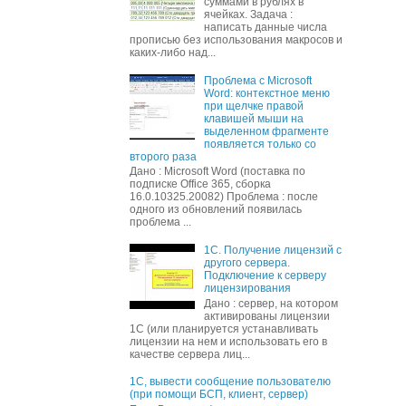
суммами в рублях в
ячейках. Задача :
написать данные числа
прописью без использования макросов и
каких-либо над...
Проблема с Microsoft
Word: контекстное меню
при щелчке правой
клавишей мыши на
выделенном фрагменте
появляется только со
второго раза
Дано : Microsoft Word (поставка по
подписке Office 365, сборка
16.0.10325.20082) Проблема : после
одного из обновлений появилась
проблема ...
1С. Получение лицензий с
другого сервера.
Подключение к серверу
лицензирования
Дано : сервер, на котором
активированы лицензии
1С (или планируется устанавливать
лицензии на нем и использовать его в
качестве сервера лиц...
1С, вывести сообщение пользователю
(при помощи БСП, клиент, сервер)