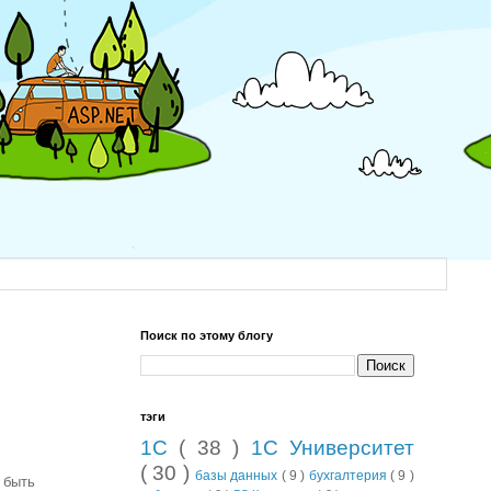
Поиск по этому блогу
тэги
1С
( 38 )
1С Университет
( 30 )
базы данных
( 9 )
бухгалтерия
( 9 )
 быть