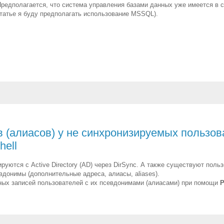
 Предполагается, что система управления базами данных уже имеется в 
статье я буду предполагать использование MSSQL).
ов (алиасов) у не синхронизируемых пользо
hell
зируются с Active Directory (AD) через DirSync. А также существуют пол
вдонимы (дополнительные адреса, алиасы, aliases).
тных записей пользователей с их псевдонимами (алиасами) при помощи
P