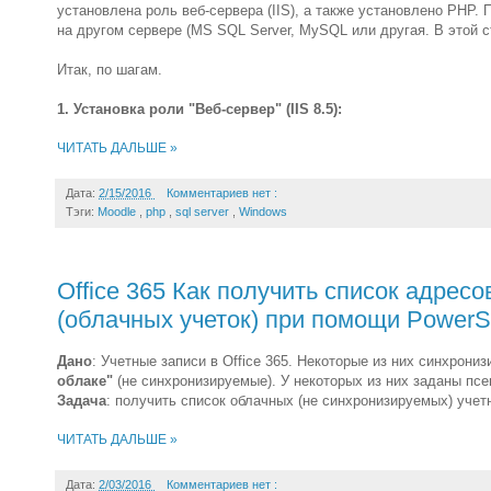
установлена роль веб-сервера (IIS), а также установлено PHP.
на другом сервере (MS SQL Server, MySQL или другая. В этой 
Итак, по шагам.
1. Установка роли "Веб-сервер" (IIS 8.5):
ЧИТАТЬ ДАЛЬШЕ »
Дата:
2/15/2016
Комментариев нет :
Тэги:
Moodle
,
php
,
sql server
,
Windows
Office 365 Как получить список адрес
(облачных учеток) при помощи PowerS
Дано
: Учетные записи в Office 365. Некоторые из них синхрони
облаке"
(не синхронизируемые). У некоторых из них заданы псе
Задача
: получить список облачных (не синхронизируемых) уче
ЧИТАТЬ ДАЛЬШЕ »
Дата:
2/03/2016
Комментариев нет :