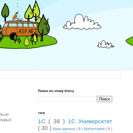
Поиск по этому блогу
тэги
 было
оторый
1С
( 38 )
1С Университет
( 30 )
базы данных
( 9 )
бухгалтерия
( 9 )