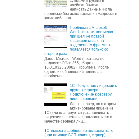
суммами в рублях в
ячейках. Задача :
написать данные числа
прописью без использования макросов и
каких-либо над...
Проблема с Microsoft
Word: контекстное меню
при щелчке правой
клавишей мыши на
выделенном фрагменте
появляется только со
второго раза
Дано : Microsoft Word (поставка по
подписке Office 365, сборка
16.0.10325.20082) Проблема : после
одного из обновлений появилась
проблема ...
1С. Получение лицензий с
другого сервера.
Подключение к серверу
лицензирования
Дано : сервер, на котором
активированы лицензии
1С (или планируется устанавливать
лицензии на нем и использовать его в
качестве сервера лиц...
1С, вывести сообщение пользователю
(при помощи БСП, клиент, сервер)