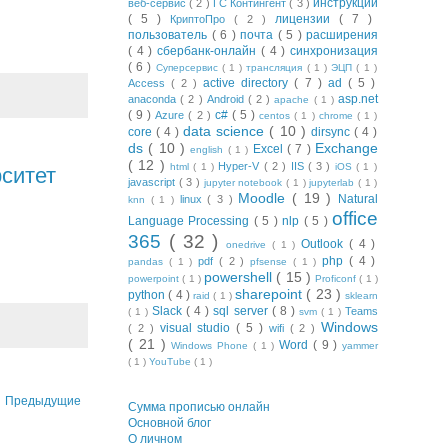
инструкции
веб-сервис
( 2 )
ГС Контингент
( 3 )
( 5 )
лицензии
( 7 )
КриптоПро
( 2 )
пользователь
( 6 )
почта
( 5 )
расширения
( 4 )
сбербанк-онлайн
( 4 )
синхронизация
( 6 )
Суперсервис
( 1 )
трансляция
( 1 )
ЭЦП
( 1 )
active directory
( 7 )
ad
( 5 )
Access
( 2 )
asp.net
anaconda
( 2 )
Android
( 2 )
apache
( 1 )
( 9 )
c#
( 5 )
Azure
( 2 )
centos
( 1 )
chrome
( 1 )
data science
( 10 )
core
( 4 )
dirsync
( 4 )
ds
( 10 )
Exchange
Excel
( 7 )
english
( 1 )
( 12 )
Hyper-V
( 2 )
IIS
( 3 )
html
( 1 )
iOS
( 1 )
ситет
javascript
( 3 )
jupyter notebook
( 1 )
jupyterlab
( 1 )
Moodle
( 19 )
Natural
linux
( 3 )
knn
( 1 )
office
Language Processing
( 5 )
nlp
( 5 )
365
( 32 )
Outlook
( 4 )
onedrive
( 1 )
php
( 4 )
pdf
( 2 )
pandas
( 1 )
pfsense
( 1 )
powershell
( 15 )
powerpoint
( 1 )
Proficonf
( 1 )
sharepoint
( 23 )
python
( 4 )
raid
( 1 )
sklearn
Slack
( 4 )
sql server
( 8 )
Teams
( 1 )
svm
( 1 )
Windows
visual studio
( 5 )
( 2 )
wifi
( 2 )
( 21 )
Word
( 9 )
Windows Phone
( 1 )
yammer
( 1 )
YouTube
( 1 )
Предыдущие
Сумма прописью онлайн
Основной блог
О личном