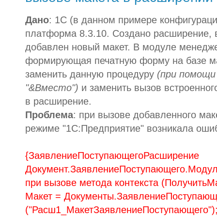
Дано
: 1С (в данном примере конфигурац
платформа 8.3.10. Создано расширение, 
добавлен новый макет. В модуле менедже
формирующая печатную форму на базе м
заменить данную процедуру
(при помощи
"&Вместо")
и заменить вызов встроенног
в расширение.
Проблема
: при вызове добавленного мак
режиме "1С:Предприятие" возникала ошиб
{ЗаявлениеПоступающегоРасширение
Документ.ЗаявлениеПоступающего.Модул
при вызове метода контекста (ПолучитьМ
Макет = Документы.ЗаявлениеПоступающ
("Расш1_МакетЗаявлениеПоступающего")