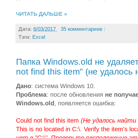
ЧИТАТЬ ДАЛЬШЕ »
Дата:
6/03/2017
35 комментариев :
Тэги:
Excel
Папка Windows.old не удаляе
not find this item" (не удалось
Дано
: система Windows 10.
Проблема
: после обновления
не получа
Windows.old
, появляется ошибка:
Could not find this item
(Не удалось найти
This is no located in C:\. Verify the item's lo
нет в "С:\". Проверьте расположение э