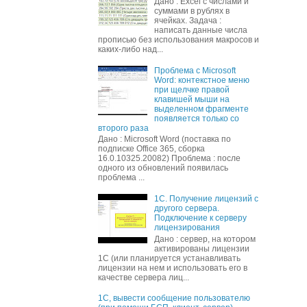
Дано : Excel c числами и
суммами в рублях в
ячейках. Задача :
написать данные числа
прописью без использования макросов и
каких-либо над...
Проблема с Microsoft
Word: контекстное меню
при щелчке правой
клавишей мыши на
выделенном фрагменте
появляется только со
второго раза
Дано : Microsoft Word (поставка по
подписке Office 365, сборка
16.0.10325.20082) Проблема : после
одного из обновлений появилась
проблема ...
1С. Получение лицензий с
другого сервера.
Подключение к серверу
лицензирования
Дано : сервер, на котором
активированы лицензии
1С (или планируется устанавливать
лицензии на нем и использовать его в
качестве сервера лиц...
1С, вывести сообщение пользователю