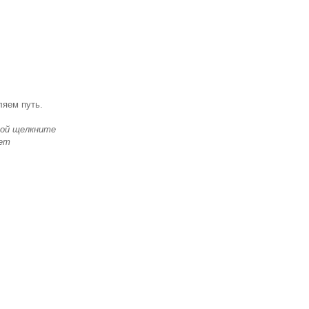
ляем путь.
той щелкните
дет