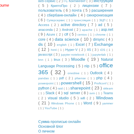
инструкции
веб-сервис
( 2 )
ГС Контингент
( 3 )
орите
( 5 )
лицензии
( 7 )
КриптоПро
( 2 )
пользователь
( 6 )
почта
( 5 )
расширения
( 4 )
сбербанк-онлайн
( 4 )
синхронизация
( 6 )
Суперсервис
( 1 )
трансляция
( 1 )
ЭЦП
( 1 )
active directory
( 7 )
ad
( 5 )
Access
( 2 )
asp.net
anaconda
( 2 )
Android
( 2 )
apache
( 1 )
( 9 )
c#
( 5 )
Azure
( 2 )
centos
( 1 )
chrome
( 1 )
data science
( 10 )
core
( 4 )
dirsync
( 4 )
ds
( 10 )
Exchange
Excel
( 7 )
english
( 1 )
( 12 )
Hyper-V
( 2 )
IIS
( 3 )
html
( 1 )
iOS
( 1 )
javascript
( 3 )
jupyter notebook
( 1 )
jupyterlab
( 1 )
Moodle
( 19 )
Natural
linux
( 3 )
knn
( 1 )
office
Language Processing
( 5 )
nlp
( 5 )
365
( 32 )
Outlook
( 4 )
onedrive
( 1 )
php
( 4 )
pdf
( 2 )
pandas
( 1 )
pfsense
( 1 )
powershell
( 15 )
powerpoint
( 1 )
Proficonf
( 1 )
sharepoint
( 23 )
python
( 4 )
raid
( 1 )
sklearn
Slack
( 4 )
sql server
( 8 )
Teams
( 1 )
svm
( 1 )
Windows
visual studio
( 5 )
( 2 )
wifi
( 2 )
( 21 )
Word
( 9 )
Windows Phone
( 1 )
yammer
( 1 )
YouTube
( 1 )
Сумма прописью онлайн
Основной блог
О личном