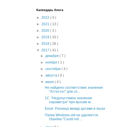
Календарь блога
►
2022
( 4 )
►
2021
( 13 )
►
2020
( 3 )
►
2019
( 10 )
►
2018
( 26 )
▼
2017
( 41 )
►
декабря
( 7 )
►
ноября
( 1 )
►
сентября
( 4 )
►
августа
( 6 )
▼
июня
( 4 )
Не найдено соответствие значения
"Аттестат" для сп...
1C. "Недопустимое значение
параметра" при вызове м...
Excel. Разница между датами в часах
Папка Windows.old не удаляется.
Ошибка "Could not ...