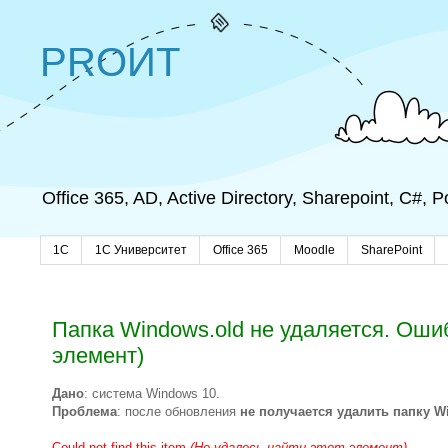
PROИТ
Office 365, AD, Active Directory, Sharepoint, C#,
1C
1С Университет
Office 365
Moodle
SharePoint
Папка Windows.old не удаляется. Ошибка
элемент)
Дано
: система Windows 10.
Проблема
: после обновления
не получается удалить папку W
Could not find this item
(Не удалось найти этот элемент)