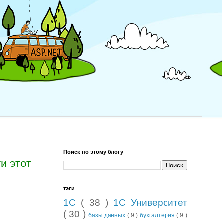
Поиск по этому блогу
ти этот
тэги
1С
( 38 )
1С Университет
( 30 )
базы данных
( 9 )
бухгалтерия
( 9 )