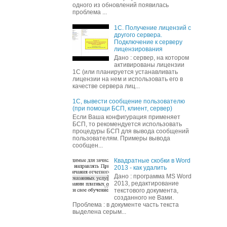
одного из обновлений появилась
проблема ...
1С. Получение лицензий с
другого сервера.
Подключение к серверу
лицензирования
Дано : сервер, на котором
активированы лицензии
1С (или планируется устанавливать
лицензии на нем и использовать его в
качестве сервера лиц...
1С, вывести сообщение пользователю
(при помощи БСП, клиент, сервер)
Если Ваша конфигурация применяет
БСП, то рекомендуется использовать
процедуры БСП для вывода сообщений
пользователям. Примеры вывода
сообщен...
Квадратные скобки в Word
2013 - как удалить
Дано : программа MS Word
2013, редактирование
текстового документа,
созданного не Вами.
Проблема : в документе часть текста
выделена серым...