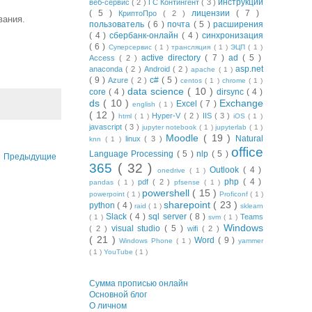
инструкции
веб-сервис
( 2 )
ГС Контингент
( 3 )
( 5 )
лицензии
( 7 )
КриптоПро
( 2 )
вания.
пользователь
( 6 )
почта
( 5 )
расширения
( 4 )
сбербанк-онлайн
( 4 )
синхронизация
( 6 )
Суперсервис
( 1 )
трансляция
( 1 )
ЭЦП
( 1 )
active directory
( 7 )
ad
( 5 )
Access
( 2 )
asp.net
anaconda
( 2 )
Android
( 2 )
apache
( 1 )
( 9 )
c#
( 5 )
Azure
( 2 )
centos
( 1 )
chrome
( 1 )
data science
( 10 )
core
( 4 )
dirsync
( 4 )
ds
( 10 )
Exchange
Excel
( 7 )
english
( 1 )
( 12 )
Hyper-V
( 2 )
IIS
( 3 )
html
( 1 )
iOS
( 1 )
javascript
( 3 )
jupyter notebook
( 1 )
jupyterlab
( 1 )
Moodle
( 19 )
Natural
linux
( 3 )
knn
( 1 )
office
Language Processing
( 5 )
nlp
( 5 )
Предыдущие
365
( 32 )
Outlook
( 4 )
onedrive
( 1 )
php
( 4 )
pdf
( 2 )
pandas
( 1 )
pfsense
( 1 )
powershell
( 15 )
powerpoint
( 1 )
Proficonf
( 1 )
sharepoint
( 23 )
python
( 4 )
raid
( 1 )
sklearn
Slack
( 4 )
sql server
( 8 )
Teams
( 1 )
svm
( 1 )
Windows
visual studio
( 5 )
( 2 )
wifi
( 2 )
( 21 )
Word
( 9 )
Windows Phone
( 1 )
yammer
( 1 )
YouTube
( 1 )
Сумма прописью онлайн
Основной блог
О личном