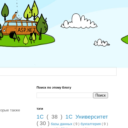
Поиск по этому блогу
тэги
торые также
1С
( 38 )
1С Университет
( 30 )
базы данных
( 9 )
бухгалтерия
( 9 )