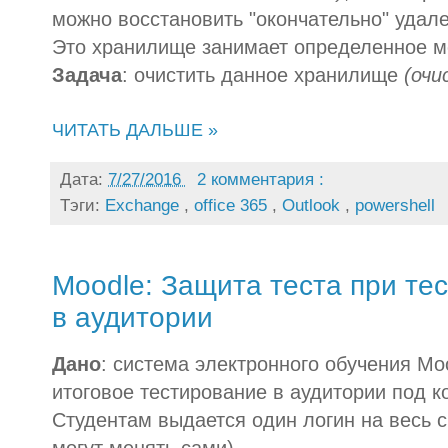
можно восстановить "окончательно" удал
Это хранилище занимает определенное м
Задача
: очистить данное хранилище
(очи
ЧИТАТЬ ДАЛЬШЕ »
Дата:
7/27/2016
2 комментария :
Тэги:
Exchange
,
office 365
,
Outlook
,
powershell
Moodle: Защита теста при те
в аудитории
Дано
: система электронного обучения Mo
итоговое тестирование в аудитории под 
Студентам выдается один логин на весь с
могут менять сами).