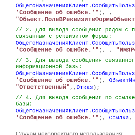
ОбщегоНазначенияКлиент
.
СообщитьПольз
'Сообщение об ошибке.'"
),
,
"Объект.ПолеВРеквизитеФормыОбъект
// 2. Для вывода сообщения рядом с п
связанным с реквизитом формы:
ОбщегоНазначенияКлиент
.
СообщитьПольз
'Сообщение об ошибке.'"
"ИмяР
),
,
// 3. Для вывода сообщения связанног
информационной базы:
ОбщегоНазначенияКлиент
.
СообщитьПольз
'Сообщение об ошибке.'"
),
ОбъектИ
"Ответственный"
,,
Отказ
);
// 4. Для вывода сообщения по ссылке
базы:
ОбщегоНазначенияКлиент
.
СообщитьПольз
'Сообщение об ошибке.'"
),
Ссылка
,
Случаи некорректного использования: