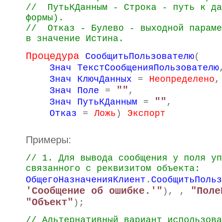
//
ПутьКДанным - Строка - путь к да
формы).
//
Отказ - Булево - выходной параме
в значение Истина.
Процедура
СообщитьПользователю
(
Знач
ТекстСообщенияПользователю
Знач
КлючДанных
=
Неопределено
,
""
Знач
Поле
=
,
""
Знач
ПутьКДанным
=
,
Отказ
=
Ложь
)
Экспорт
Примеры:
// 1. Для вывода сообщения у поля уп
связанного с реквизитом объекта:
ОбщегоНазначенияКлиент
.
СообщитьПольз
'Сообщение об ошибке.'"
"Поле
),
,
"Объект"
);
// Альтернативный вариант использова