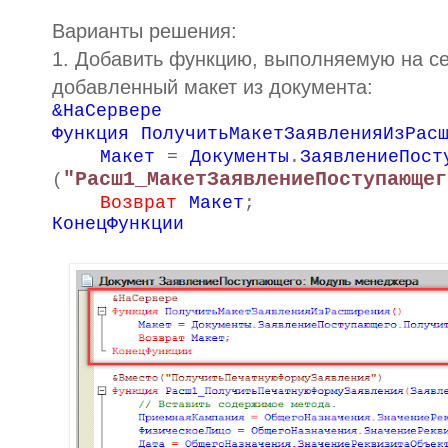
Варианты решения:
1. Добавить функцию, выполняемую на се
добавленный макет из документа:
&НаСервере
Функция
ПолучитьМакетЗаявленияИзРас
Макет
=
Документы
.
ЗаявлениеПост
"Расш1_МакетЗаявлениеПоступающег
(
Возврат
Макет
;
КонецФункции