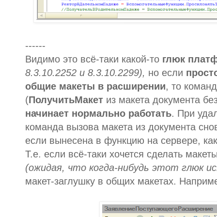
------
Видимо это всё-таки какой-то
глюк плат
8.3.10.2252 и 8.3.10.2299),
но если
прост
общие макеты в расширении
, то коман
(
ПолучитьМакет
из макета документа бе
начинает нормально работать
. При уда
команда вызова макета из документа сно
если вынесена в функцию на сервере, как
Т.е. если всё-таки хочется сделать маке
(ожидая, что когда-нибудь этот глюк ис
макет-заглушку в общих макетах. Наприм