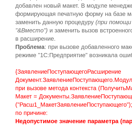
добавлен новый макет. В модуле менедже
формирующая печатную форму на базе м
заменить данную процедуру
(при помощи
"&Вместо")
и заменить вызов встроенног
в расширение.
Проблема
: при вызове добавленного мак
режиме "1С:Предприятие" возникала ошиб
{ЗаявлениеПоступающегоРасширение
Документ.ЗаявлениеПоступающего.Модул
при вызове метода контекста (ПолучитьМ
Макет = Документы.ЗаявлениеПоступающ
("Расш1_МакетЗаявлениеПоступающего")
по причине:
Недопустимое значение параметра (пар