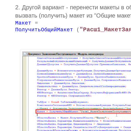
2. Другой вариант - перенести макеты в
вызвать (получить) макет из "Общие маке
Макет
=
"Расш1_МакетЗа
ПолучитьОбщийМакет
(