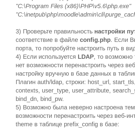
"C:\Program Files (x86)\PHP\v5.6\php.exe"
"C:\inetpub\php\moodle\admin\cli\purge_cac
3) Проверьте правильность
настройки пу
соответствие в файле
config.php
. Если В
порта, то попробуйте настроить путь в ви
4) Если используется
LDAP
, то возможно
нет возможности перенастроить через ве
настройку вручную в базе данных в таблице
Плагин auth/ldap, строки: host_url, start_tl
contexts, user_type, user_attribute, search
bind_dn, bind_pw.
5) Возможно была неверно настроена тем
возможности перенастроить через веб-ин
theme в таблице prefix_config в базе: