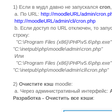
1) Если в мудл давно не запускался
cron
a. По URL:
http://moodleURL/admin/cron.p
http://moodleURL/admin/cli/cron.php
b. Если доступ по URL отключен, то запу
строку:
"C:\Program Files (x86)\PHP\v5.6\php.exe"
"C:\inetpub\php\moodle\admin\cron.php"
Или
"C:\Program Files (x86)\PHP\v5.6\php.exe"
"C:\inetpub\php\moodle\admin\cli\cron.php"
2)
Очистите кэш
moodle:
a. Через административный интерфейс:
Разработка - Очистить все кэши
: