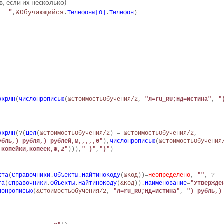
, если их несколько)
___"
&Обучающийся
,
.
Телефоны[0]
.
Телефон
)
окрЛП
(
ЧислоПрописью
(
&СтоимостьОбучения/2
,
"Л=ru_RU;НД=Истина"
,
"
окрЛП
(?(
Цел
(
&СтоимостьОбучения/2
) =
&СтоимостьОбучения/2
,
убль,) рубля,) рублей,м,,,,,0"
),
ЧислоПрописью
(
&СтоимостьОбучения
,копейки,копеек,ж,2"
))),
" )"
,
")"
)
кта
(
Справочники
.
Объекты
.
НайтиПоКоду
(
&Код
))=
Неопределено
,
""
, ?
та
(
Справочники
.
Объекты
.
НайтиПоКоду
(
&Код
)).
Наименование
=
"Утвержде
лоПрописью
(
&СтоимостьОбучения/2
,
"Л=ru_RU;НД=Истина"
,
") рубль,)