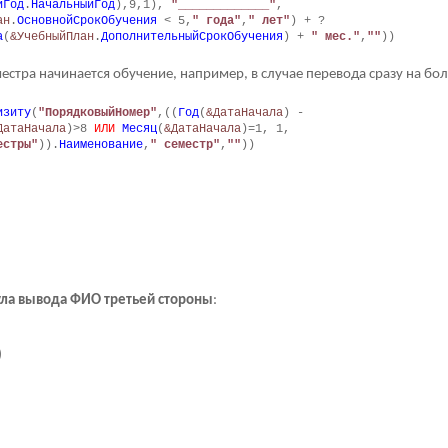
йГод
.
НачальныйГод
),9,1),
"_____________"
,
ан
.
ОсновнойСрокОбучения
< 5,
" года"
,
" лет"
) + ?
а
(
&УчебныйПлан
.
ДополнительныйСрокОбучения
) +
" мес."
,
""
))
еместра начинается обучение, например, в случае перевода сразу на бо
изиту
(
"ПорядковыйНомер"
,((
Год
(
&ДатаНачала
) -
ДатаНачала
)>8
ИЛИ
Месяц
(
&ДатаНачала
)=1, 1,
естры"
)).
Наименование
,
" семестр"
,
""
))
ла вывода ФИО третьей стороны
:
)