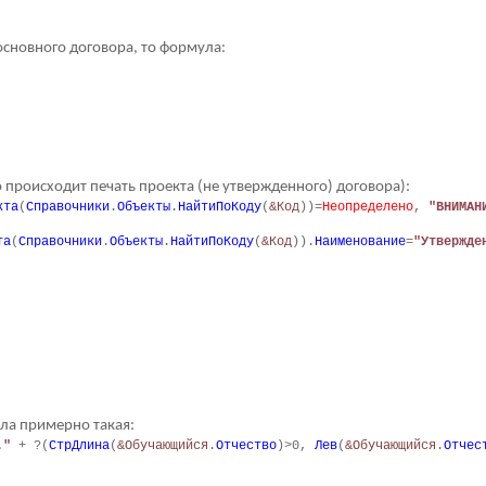
основного договора, то формула:
 происходит печать проекта (не утвержденного) договора):
кта
(
Справочники
.
Объекты
.
НайтиПоКоду
(
&Код
))=
Неопределено
,
"ВНИМАН
та
(
Справочники
.
Объекты
.
НайтиПоКоду
(
&Код
)).
Наименование
=
"Утвержде
ла примерно такая:
."
+ ?(
СтрДлина
(
&Обучающийся
.
Отчество
)>0,
Лев
(
&Обучающийся
.
Отчес