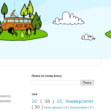
Поиск по этому блогу
тэги
рмулу),
1С
( 38 )
1С Университет
апример
( 30 )
базы данных
( 9 )
бухгалтерия
( 9 )