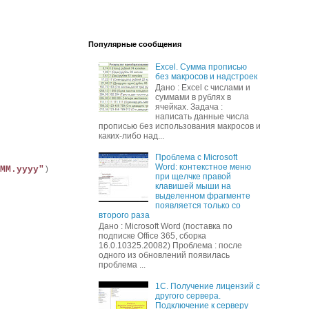
Популярные сообщения
Excel. Сумма прописью
без макросов и надстроек
Дано : Excel c числами и
суммами в рублях в
ячейках. Задача :
написать данные числа
прописью без использования макросов и
каких-либо над...
Проблема с Microsoft
Word: контекстное меню
MM.yyyy"
)
при щелчке правой
клавишей мыши на
выделенном фрагменте
появляется только со
второго раза
Дано : Microsoft Word (поставка по
подписке Office 365, сборка
16.0.10325.20082) Проблема : после
одного из обновлений появилась
проблема ...
1С. Получение лицензий с
другого сервера.
Подключение к серверу