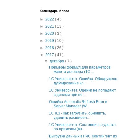
Календарь блога
►
2022
( 4 )
►
2021
( 13 )
►
2020
( 3 )
►
2019
( 10 )
►
2018
( 26 )
▼
2017
( 41 )
▼
декабря
( 7 )
Примеры формул для параметров
макета договора (1С ...
1С Университет. Ошибка: Обнаружено
дублирование кл...
1С Университет. Оценки не попадают
в диплом при пе...
Ошибка Automatic Refresh Error в
Server Manager (W...
1С 8.3 - как загрузить, обновить,
удалить расширен...
1С Университет. Состояние студента
по приказам (вн...
Выгрузка данных в ГИС Контингент из