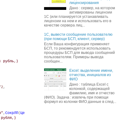
лицензирования
Дано : сервер, на котором
активированы лицензии
1С (или планируется устанавливать
лицензии на нем и использовать его в
качестве сервера лиц...
1С, вывести сообщение пользователю
(при помощи БСП, клиент, сервер)
Если Ваша конфигурация применяет
БСП, то рекомендуется использовать
процедуры БСП для вывода сообщений
пользователям. Примеры вывода
сообщен...
) рубль,)
Excel: выделение имени,
отчества, инициалов из
ФИО
Дано : таблица Excel с
/2
,
колонкой, содержащей
фамилию, имя и отчество
(ФИО). Задача : извлечь при помощи
формул из колонки ФИО данные в след...
н"
,
СокрЛП
(
Це
 рубля,)