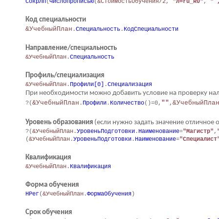
СокрЛП
(
ЧислоПрописью
(
&СтоимостьОбучения/2
,
"Л=ru_RU"
,
" 
Код специальности
&УчебныйПлан
.
Специальность
.
КодСпециальности
Направление/специальность
&УчебныйПлан
.
Специальность
Профиль/специализация
&УчебныйПлан
.
Профили[0]
.
Специализация
При необходимости можно добавить условие на проверку нал
&УчебныйПлан
""
&УчебныйПла
?(
.
Профили
.
Количество
()=0,
,
Уровень образования
(если нужно задать значение отличное 
?(
&УчебныйПлан
.
УровеньПодготовки
.
Наименование
=
"Магистр"
,
(
&УчебныйПлан
.
УровеньПодготовки
.
Наименование
=
"Специалист
Квалификация
&УчебныйПлан
.
Квалификация
Форма обучения
НРег
(
&УчебныйПлан
.
ФормаОбучения
)
Срок обучения