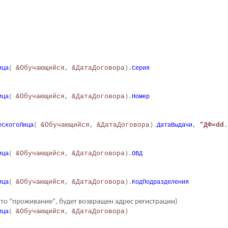
&Обучающийся
&ДатаДоговора
ица
(
,
).
Серия
&Обучающийся
&ДатаДоговора
ица
(
,
).
Номер
&Обучающийся
&ДатаДоговора
"ДФ=dd.
ескогоЛица
(
,
).
ДатаВыдачи
,
&Обучающийся
&ДатаДоговора
ица
(
,
).
ОВД
&Обучающийся
&ДатаДоговора
ица
(
,
).
КодПодразделения
что "проживание", будет возвращен адрес регистрации)
&Обучающийся
&ДатаДоговора
ица
(
,
)