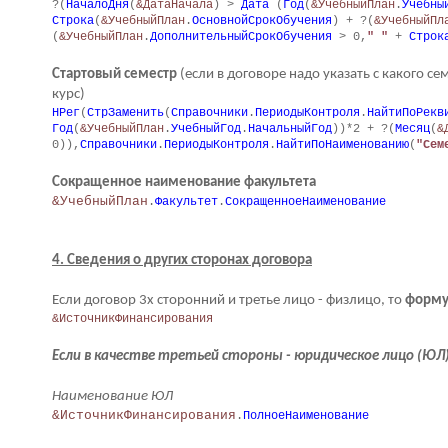
?(
НачалоДня
(
&ДатаНачала
) >
Дата
(
Год
(
&УчебныйПлан
.
Учебны
Строка
(
&УчебныйПлан
.
ОсновнойСрокОбучения
) + ?(
&УчебныйПл
(
&УчебныйПлан
.
ДополнительныйСрокОбучения
> 0,
" "
+
Строк
Стартовый семестр
(если в договоре надо указать с какого с
курс)
НРег
(
СтрЗаменить
(
Справочники
.
ПериодыКонтроля
.
НайтиПоРекв
Год
(
&УчебныйПлан
.
УчебныйГод
.
НачальныйГод
))*2 + ?(
Месяц
(
&
0)),
Справочники
.
ПериодыКонтроля
.
НайтиПоНаименованию
(
"Сем
Сокращенное наименование факультета
&УчебныйПлан
.
Факультет
.
СокращенноеНаименование
4. Сведения о других сторонах договора
Если договор 3х сторонний и третье лицо - физлицо, то
форму
&ИсточникФинансирования
Если в качестве третьей стороны - юридическое лицо (ЮЛ
Наименование ЮЛ
&ИсточникФинансирования
.
ПолноеНаименование