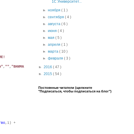
1С Университет...
►
ноября
( 1 )
►
сентября
( 4 )
►
августа
( 6 )
►
июня
( 4 )
►
мая
( 5 )
►
апреля
( 1 )
►
марта
( 10 )
ИЕ!
►
февраля
( 3 )
н"
,
""
,
"ВНИМА
►
2016
( 47 )
►
2015
( 54 )
Постоянные читатели (щелкните
"Подписаться, чтобы подписаться на блог")
тво
,1) +