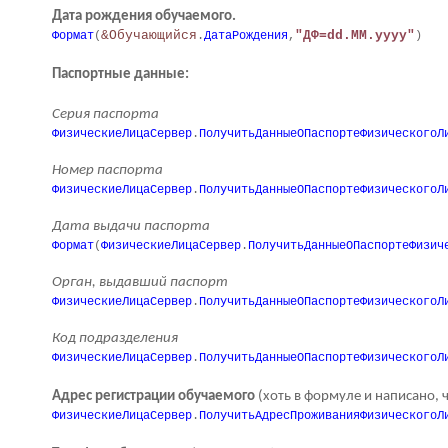
Дата рождения обучаемого.
&Обучающийся
"ДФ=dd.MM.yyyy"
Формат
(
.
ДатаРождения
,
)
Паспортные данные:
Серия паспорта
ФизическиеЛицаСервер
.
ПолучитьДанныеОПаспортеФизическогоЛ
Номер паспорта
ФизическиеЛицаСервер
.
ПолучитьДанныеОПаспортеФизическогоЛ
Дата выдачи паспорта
Формат
(
ФизическиеЛицаСервер
.
ПолучитьДанныеОПаспортеФизич
Орган, выдавший паспорт
ФизическиеЛицаСервер
.
ПолучитьДанныеОПаспортеФизическогоЛ
Код подразделения
ФизическиеЛицаСервер
.
ПолучитьДанныеОПаспортеФизическогоЛ
Адрес регистрации обучаемого
(хоть в формуле и написано, 
ФизическиеЛицаСервер
.
ПолучитьАдресПроживанияФизическогоЛ