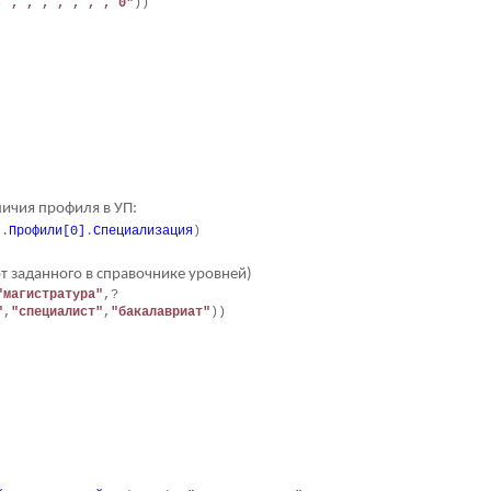
, , , , , , , , 0"
))
ичия профиля в УП:
н
.
Профили[0]
.
Специализация
)
от заданного в справочнике уровней)
"магистратура"
,?
"
,
"специалист"
,
"бакалавриат"
))