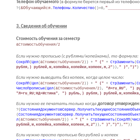
Телефон обучаемого
(в формуле берется первый из телефонов
&Обучающийся
"____________
?(
.
Телефоны
.
Количество
()=0,
3. Сведения об обучении
Стоимость обучения за семестр
&СтоимостьОбучения/2
Если нужно прописью (с рублями/копейками), то формула:
СокрЛП
(
Цел
(
&СтоимостьОбучения/2
)) +
" ("
+
СтрЗаменить
(
С
рубля,) рублей,м,копейка,копейки,копеек,ж,2"
)),
" )"
,
")"
)
Если нужно выводить без копеек, когда целое число:
СокрЛП
(
Цел
(
&СтоимостьОбучения/2
)) +
" ("
+
СтрЗаменить
(
С
ЧислоПрописью
(
Цел
(
&СтоимостьОбучения/2
),
"Л=ru_RU"
,
") р
"Л=ru_RU;НД=Истина"
,
") рубль,) рубля,) рублей,м,копейка
Если нужно ее печатать только когда
договор утвержден
:
?(
СостоянияДокументовСервер
.
ПолучитьТекущееСостояниеОбъе
(
СостоянияДокументовСервер
.
ПолучитьТекущееСостояниеОбъек
л
(
&СтоимостьОбучения/2
)) +
" ("
+
СтрЗаменить
(
СокрЛП
(
Чис
рублей,м,копейка,копейки,копеек,ж,2"
)),
" )"
,
")"
),
""
))
Если нужно просто прописью без рублей и копеек