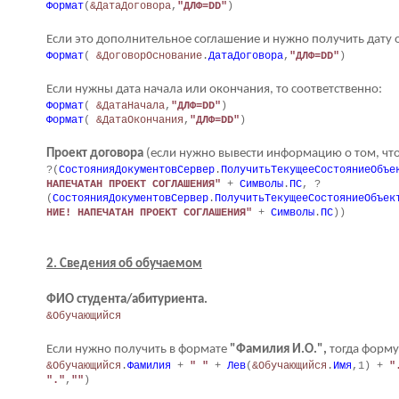
Формат
(
&ДатаДоговора
,
"ДЛФ=DD"
)
Если это дополнительное соглашение и нужно получить дату 
Формат
(
&ДоговорОснование
.
ДатаДоговора
,
"ДЛФ=DD"
)
Если нужны дата начала или окончания, то соответственно:
Формат
(
&ДатаНачала
,
"ДЛФ=DD"
)
Формат
(
&ДатаОкончания
,
"ДЛФ=DD"
)
Проект договора
(если нужно вывести информацию о том, что
?(
СостоянияДокументовСервер
.
ПолучитьТекущееСостояниеОбъе
НАПЕЧАТАН ПРОЕКТ СОГЛАШЕНИЯ"
+
Символы
.
ПС
, ?
(
СостоянияДокументовСервер
.
ПолучитьТекущееСостояниеОбъек
НИЕ! НАПЕЧАТАН ПРОЕКТ СОГЛАШЕНИЯ"
+
Символы
.
ПС
))
2. Сведения об обучаемом
ФИО студента/абитуриента.
&Обучающийся
Если нужно получить в формате
"Фамилия И.О.",
тогда форму
&Обучающийся
.
Фамилия
+
" "
+
Лев
(
&Обучающийся
.
Имя
,1) +
"
"."
,
""
)