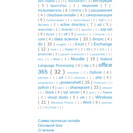
инструкции
веб-сервис
( 2 )
ГС Контингент
( 3 )
( 5 )
лицензии
( 7 )
КриптоПро
( 2 )
пользователь
( 6 )
почта
( 5 )
расширения
( 4 )
сбербанк-онлайн
( 4 )
синхронизация
( 6 )
Суперсервис
( 1 )
трансляция
( 1 )
ЭЦП
( 1 )
active directory
( 7 )
ad
( 5 )
Access
( 2 )
asp.net
anaconda
( 2 )
Android
( 2 )
apache
( 1 )
( 9 )
c#
( 5 )
Azure
( 2 )
centos
( 1 )
chrome
( 1 )
data science
( 10 )
core
( 4 )
dirsync
( 4 )
ds
( 10 )
Exchange
Excel
( 7 )
english
( 1 )
( 12 )
Hyper-V
( 2 )
IIS
( 3 )
html
( 1 )
iOS
( 1 )
javascript
( 3 )
jupyter notebook
( 1 )
jupyterlab
( 1 )
Moodle
( 19 )
Natural
linux
( 3 )
knn
( 1 )
office
Language Processing
( 5 )
nlp
( 5 )
365
( 32 )
Outlook
( 4 )
onedrive
( 1 )
php
( 4 )
pdf
( 2 )
pandas
( 1 )
pfsense
( 1 )
powershell
( 15 )
powerpoint
( 1 )
Proficonf
( 1 )
sharepoint
( 23 )
python
( 4 )
raid
( 1 )
sklearn
Slack
( 4 )
sql server
( 8 )
Teams
( 1 )
svm
( 1 )
Windows
visual studio
( 5 )
( 2 )
wifi
( 2 )
( 21 )
Word
( 9 )
Windows Phone
( 1 )
yammer
( 1 )
YouTube
( 1 )
Сумма прописью онлайн
Основной блог
О личном