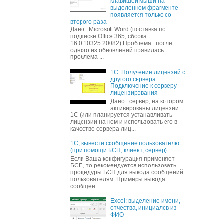
клавишей мыши на
выделенном фрагменте
появляется только со
второго раза
Дано : Microsoft Word (поставка по
подписке Office 365, сборка
16.0.10325.20082) Проблема : после
одного из обновлений появилась
проблема ...
1С. Получение лицензий с
другого сервера.
Подключение к серверу
лицензирования
Дано : сервер, на котором
активированы лицензии
1С (или планируется устанавливать
лицензии на нем и использовать его в
качестве сервера лиц...
1С, вывести сообщение пользователю
(при помощи БСП, клиент, сервер)
Если Ваша конфигурация применяет
БСП, то рекомендуется использовать
процедуры БСП для вывода сообщений
пользователям. Примеры вывода
сообщен...
Excel: выделение имени,
отчества, инициалов из
ФИО