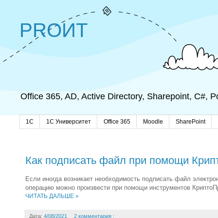
PROИТ
Office 365, AD, Active Directory, Sharepoint, C#,
1C
1С Университет
Office 365
Moodle
SharePoint
Как подписать файл при помощи Крип
Если иногда возникает необходимость подписать файл электро
операцию можно произвести при помощи инструментов КриптоПр
ЧИТАТЬ ДАЛЬШЕ »
Дата:
4/08/2021
2 комментария :