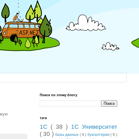
Поиск по этому блогу
акую
тэги
1С
( 38 )
1С Университет
( 30 )
базы данных
( 9 )
бухгалтерия
( 9 )