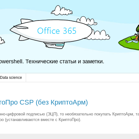
 Powershell. Технические статьи и заметки.
Data science
тоПро CSP (без КриптоАрм)
нно-цифровой подписью (ЭЦП), то необязательно покупать КриптоАрм, т
о (устанавливаются вместе с КриптоПро).