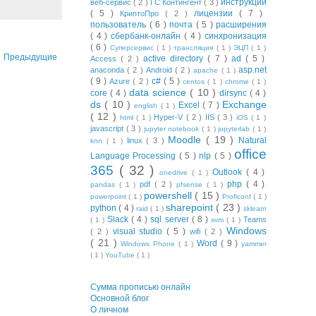
инструкции
веб-сервис
( 2 )
ГС Контингент
( 3 )
( 5 )
лицензии
( 7 )
КриптоПро
( 2 )
пользователь
( 6 )
почта
( 5 )
расширения
( 4 )
сбербанк-онлайн
( 4 )
синхронизация
( 6 )
Суперсервис
( 1 )
трансляция
( 1 )
ЭЦП
( 1 )
Предыдущие
active directory
( 7 )
ad
( 5 )
Access
( 2 )
asp.net
anaconda
( 2 )
Android
( 2 )
apache
( 1 )
( 9 )
c#
( 5 )
Azure
( 2 )
centos
( 1 )
chrome
( 1 )
data science
( 10 )
core
( 4 )
dirsync
( 4 )
ds
( 10 )
Exchange
Excel
( 7 )
english
( 1 )
( 12 )
Hyper-V
( 2 )
IIS
( 3 )
html
( 1 )
iOS
( 1 )
javascript
( 3 )
jupyter notebook
( 1 )
jupyterlab
( 1 )
Moodle
( 19 )
Natural
linux
( 3 )
knn
( 1 )
office
Language Processing
( 5 )
nlp
( 5 )
365
( 32 )
Outlook
( 4 )
onedrive
( 1 )
php
( 4 )
pdf
( 2 )
pandas
( 1 )
pfsense
( 1 )
powershell
( 15 )
powerpoint
( 1 )
Proficonf
( 1 )
sharepoint
( 23 )
python
( 4 )
raid
( 1 )
sklearn
Slack
( 4 )
sql server
( 8 )
Teams
( 1 )
svm
( 1 )
Windows
visual studio
( 5 )
( 2 )
wifi
( 2 )
( 21 )
Word
( 9 )
Windows Phone
( 1 )
yammer
( 1 )
YouTube
( 1 )
Сумма прописью онлайн
Основной блог
О личном