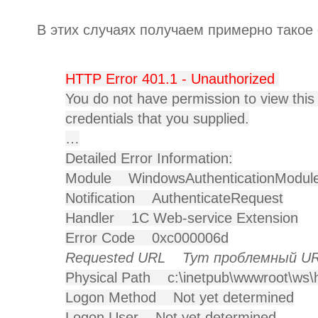
В этих случаях получаем примерно такое
HTTP Error 401.1 - Unauthorized
You do not have permission to view this 
credentials that you supplied.
…
Detailed Error Information:
Module
WindowsAuthenticationModul
Notification
AuthenticateRequest
Handler
1C Web-service Extension
Error Code
0xc000006d
Requested URL
Тут проблемный U
Physical Path
c:\inetpub\wwwroot\ws\
Logon Method
Not yet determined
Logon User
Not yet determined