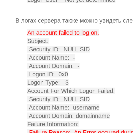
В логах сервера также можно увидеть с
An account failed to log on.
Subject:
Security ID:
NULL SID
Account Name:
-
Account Domain:
-
Logon ID:
0x0
Logon Type:
3
Account For Which Logon Failed:
Security ID:
NULL SID
Account Name:
username
Account Domain:
domainname
Failure Information:
Failure Reason:
An Error occured duri