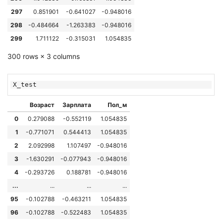
297
0.851901
-0.641027
-0.948016
298
-0.484664
-1.263383
-0.948016
299
1.711122
-0.315031
1.054835
300 rows × 3 columns
X_test
Возраст
Зарплата
Пол_м
0
0.279088
-0.552119
1.054835
1
-0.771071
0.544413
1.054835
2
2.092998
1.107497
-0.948016
3
-1.630291
-0.077943
-0.948016
4
-0.293726
0.188781
-0.948016
...
...
...
...
95
-0.102788
-0.463211
1.054835
96
-0.102788
-0.522483
1.054835