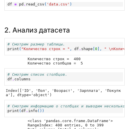
df
=
pd
.
read_csv
(
'data.csv'
)
2. Анализ датасета
# Смотрим размер таблицы.
print
(
"Количество строк = "
,
df
.
shape
[
0
],
" 
\n
Количе
Количество строк =  400  

# Смотрим список столбцов.
df
.
columns
Index(['ID', 'Пол', 'Возраст', 'Зарплата', 'Покупк
а'], dtype='object')
# Смотрим информацию о столбцах и выводим несколько 
print
(
df
.
info
())
<class 'pandas.core.frame.DataFrame'>

RangeIndex: 400 entries, 0 to 399
