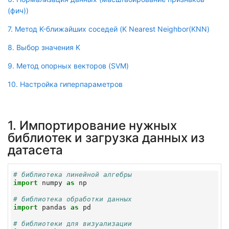
(фич))
7. Метод K-ближайших соседей (K Nearest Neighbor(KNN)
8. Выбор значения K
9. Метод опорных векторов (SVM)
10. Настройка гиперпараметров
1. Импортирование нужных
библиотек и загрузка данных из
датасета
# библиотека линейной алгебры
import
numpy
as
np
# библиотека обработки данных
import
pandas
as
pd
# библиотеки для визуализации