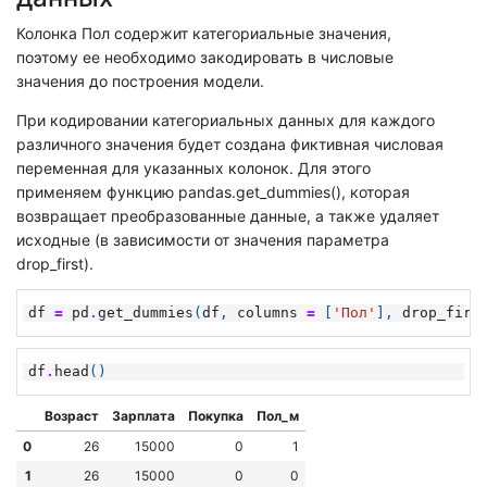
Колонка Пол содержит категориальные значения,
поэтому ее необходимо закодировать в числовые
значения до построения модели.
При кодировании категориальных данных для каждого
различного значения будет создана фиктивная числовая
переменная для указанных колонок. Для этого
применяем функцию pandas.get_dummies(), которая
возвращает преобразованные данные, а также удаляет
исходные (в зависимости от значения параметра
drop_first).
df
=
pd
.
get_dummies
(
df
,
columns
=
[
'Пол'
],
drop_firs
df
.
head
()
Возраст
Зарплата
Покупка
Пол_м
0
26
15000
0
1
1
26
15000
0
0