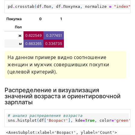
pd
.
crosstab
(
df
.
Пол
,
df
.
Покупка
,
normalize
=
"index"
Покупка
0
1
Пол
ж
0.622549
0.377451
м
0.663265
0.336735
На данном примере видно соотношение
женщин и мужчик совершивших покупки
(целевой критерий).
Распределение и визуализация
значений возраста и ориентировочной
зарплаты
# анализ распределения возраста
sns
.
histplot
(
df
[
'Возраст'
],
kde
=
True
,
color
=
'green'
,
<AxesSubplot:xlabel='Возраст', ylabel='Count'>