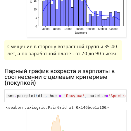
Смещение в сторону возрастной группы 35-40
лет, а по заработной плате - от 70 до 90 тысяч
Парный график возраста и зарплаты в
соотнесении с целевым критерием
(покупкой)
sns
.
pairplot
(
df
,
hue
=
'Покупка'
,
palette
=
'Spectral
<seaborn.axisgrid.PairGrid at 0x146bce1a100>