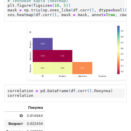
# Тепловая карта (heatmap)
plt
.
figure
(
figsize
=
(
10
,
5
))
mask
=
np
.
triu
(
np
.
ones_like
(
df
.
corr
(),
dtype
=
bool
))
sns
.
heatmap
(
df
.
corr
(),
mask
=
mask
,
annot
=
True
,
cmap
correlation
=
pd
.
DataFrame
(
df
.
corr
()
.
Покупка
)
correlation
Покупка
ID
0.614944
Возраст
0.622454