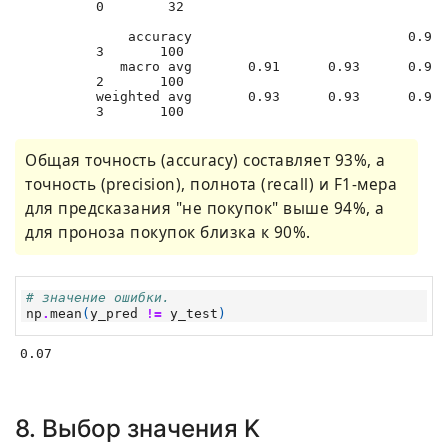
0        32

    accuracy                           0.9
3       100

   macro avg       0.91      0.93      0.9
2       100

weighted avg       0.93      0.93      0.9
3       100

Общая точность (accuracy) составляет 93%, а
точность (precision), полнота (recall) и F1-мера
для предсказания "не покупок" выше 94%, а
для проноза покупок близка к 90%.
# значение ошибки.
np
.
mean
(
y_pred
!=
y_test
)
0.07
8. Выбор значения K