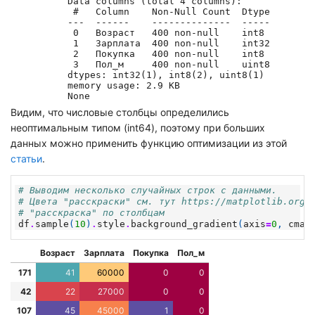
Data columns (total 4 columns):

 #   Column    Non-Null Count  Dtype

---  ------    --------------  -----

 0   Возраст   400 non-null    int8 

 1   Зарплата  400 non-null    int32

 2   Покупка   400 non-null    int8 

 3   Пол_м     400 non-null    uint8

dtypes: int32(1), int8(2), uint8(1)

memory usage: 2.9 KB

Видим, что числовые столбцы определились
неоптимальным типом (int64), поэтому при больших
данных можно применить функцию оптимизации из этой
статьи
.
# Выводим несколько случайных строк с данными.
# Цвета "расскраски" см. тут https://matplotlib.org/
# "расскраска" по столбцам
df
.
sample
(
10
)
.
style
.
background_gradient
(
axis
=
0
,
cmap
Возраст
Зарплата
Покупка
Пол_м
171
41
60000
0
0
42
22
27000
0
0
107
45
45000
1
0