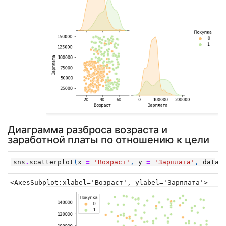
Диаграмма разброса возраста и
заработной платы по отношению к цели
sns
.
scatterplot
(
x
=
'Возраст'
,
y
=
'Зарплата'
,
data
<AxesSubplot:xlabel='Возраст', ylabel='Зарплата'>