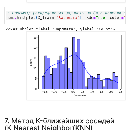
# просмотр распределения зарплаты на базе нормализов
sns
.
histplot
(
X_train
[
'Зарплата'
],
kde
=
True
,
color
=
'b
<AxesSubplot:xlabel='Зарплата', ylabel='Count'>
7. Метод K-ближайших соседей
(K Nearest Neighbor(KNN)