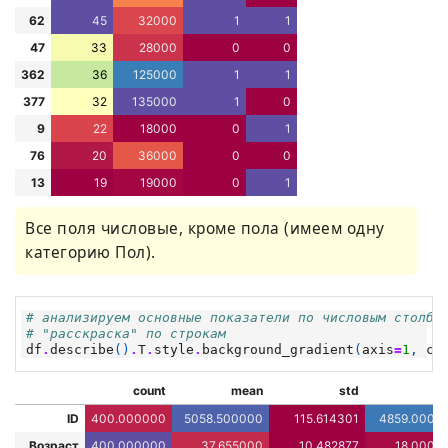
62
45
32000
1
1
47
33
28000
0
0
362
36
125000
1
1
377
32
135000
1
0
9
22
18000
0
1
76
20
36000
0
0
13
19
19000
0
1
Все поля числовые, кроме пола (имеем одну
категорию Пол).
# анализируем основные показатели по числовым столбц
# "расскраска" по строкам
df
.
describe
()
.
T
.
style
.
background_gradient
(
axis
=
1
,
cm
count
mean
std
m
ID
400.000000
5058.500000
115.614301
4859.0000
Возраст
400.000000
37.655000
10.482877
18.0000