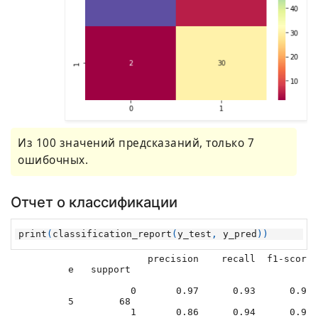
Из 100 значений предсказаний, только 7
ошибочных.
Отчет о классификации
print
(
classification_report
(
y_test
,
y_pred
))
              precision    recall  f1-scor
e   support

           0       0.97      0.93      0.9
5        68

           1       0.86      0.94      0.9