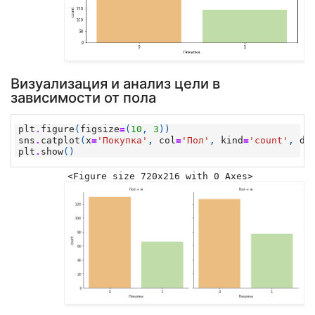
Визуализация и анализ цели в
зависимости от пола
plt
.
figure
(
figsize
=
(
10
,
3
))
sns
.
catplot
(
x
=
'Покупка'
,
col
=
'Пол'
,
kind
=
'count'
,
da
plt
.
show
()
<Figure size 720x216 with 0 Axes>