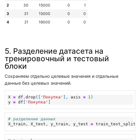
2
30
15000
0
1
3
31
15000
0
0
4
21
16000
0
0
5. Разделение датасета на
тренировочный и тестовый
блоки
Сохраняем отдельно целевые значения и отдельные
данные без целевых значений.
X
=
df
.
drop
([
'Покупка'
],
axis
=
1
)
y
=
df
[
'Покупка'
]
# разделение данных
X_train
,
X_test
,
y_train
,
y_test
=
train_test_split
(