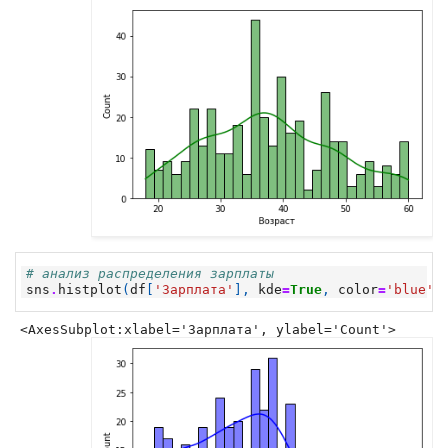
# анализ распределения зарплаты
sns
.
histplot
(
df
[
'Зарплата'
],
kde
=
True
,
color
=
'blue'
,
<AxesSubplot:xlabel='Зарплата', ylabel='Count'>