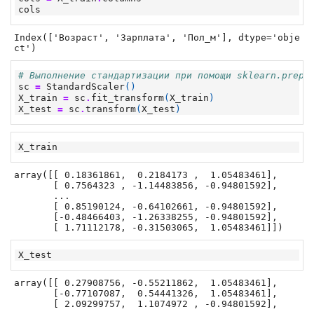
cols
Index(['Возраст', 'Зарплата', 'Пол_м'], dtype='obje
ct')
# Выполнение стандартизации при помощи sklearn.prepr
sc
=
StandardScaler
()
X_train
=
sc
.
fit_transform
(
X_train
)
X_test
=
sc
.
transform
(
X_test
)
X_train
array([[ 0.18361861,  0.2184173 ,  1.05483461],

       [ 0.7564323 , -1.14483856, -0.94801592],

       ...

       [ 0.85190124, -0.64102661, -0.94801592],

       [-0.48466403, -1.26338255, -0.94801592],

       [ 1.71112178, -0.31503065,  1.05483461]])
X_test
array([[ 0.27908756, -0.55211862,  1.05483461],

       [-0.77107087,  0.54441326,  1.05483461],

       [ 2.09299757,  1.1074972 , -0.94801592],
