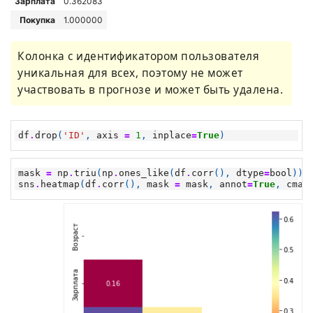
Зарплата
0.362083
Покупка
1.000000
Колонка с идентификатором пользователя
уникальная для всех, поэтому не может
участвовать в прогнозе и может быть удалена.
df
.
drop
(
'ID'
,
axis
=
1
,
inplace
=
True
)
mask
=
np
.
triu
(
np
.
ones_like
(
df
.
corr
(),
dtype
=
bool
))
sns
.
heatmap
(
df
.
corr
(),
mask
=
mask
,
annot
=
True
,
cmap