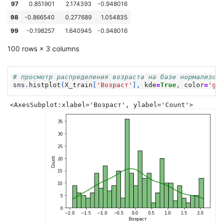
97
0.851901
2.174393
-0.948016
98
-0.866540
0.277689
1.054835
99
-0.198257
1.640945
-0.948016
100 rows × 3 columns
# просмотр распределения возраста на базе нормализов
sns
.
histplot
(
X_train
[
'Возраст'
],
kde
=
True
,
color
=
'gr
<AxesSubplot:xlabel='Возраст', ylabel='Count'>