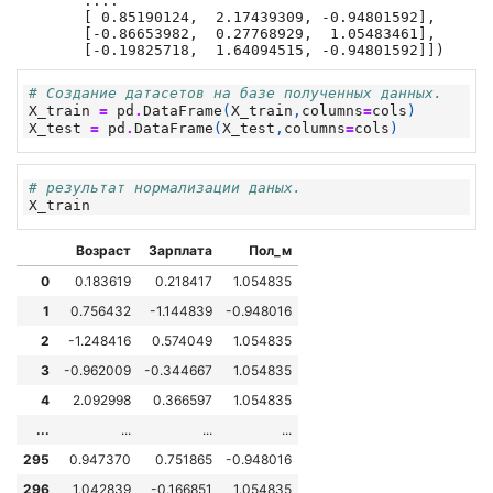
       ....

       [ 0.85190124,  2.17439309, -0.94801592],

       [-0.86653982,  0.27768929,  1.05483461],

       [-0.19825718,  1.64094515, -0.94801592]])
# Создание датасетов на базе полученных данных.
X_train
=
pd
.
DataFrame
(
X_train
,
columns
=
cols
)
X_test
=
pd
.
DataFrame
(
X_test
,
columns
=
cols
)
# результат нормализации даных.
X_train
Возраст
Зарплата
Пол_м
0
0.183619
0.218417
1.054835
1
0.756432
-1.144839
-0.948016
2
-1.248416
0.574049
1.054835
3
-0.962009
-0.344667
1.054835
4
2.092998
0.366597
1.054835
...
...
...
...
295
0.947370
0.751865
-0.948016
296
1.042839
-0.166851
1.054835