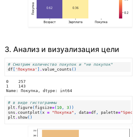
3. Анализ и визуализация цели
# Смотрим количество покупок и "не покупок"
df
[
'Покупка'
]
.
value_counts
()
0    257

1    143

Name: Покупка, dtype: int64
# в виде гистограммы
plt
.
figure
(
figsize
=
(
10
,
3
))
sns
.
countplot
(
x
=
"Покупка"
,
data
=
df
,
palette
=
"Spect
plt
.
show
()