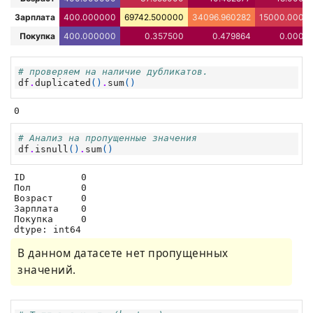
Зарплата
400.000000
69742.500000
34096.960282
15000.0000
Покупка
400.000000
0.357500
0.479864
0.0000
# проверяем на наличие дубликатов.
df
.
duplicated
()
.
sum
()
0
# Анализ на пропущенные значения
df
.
isnull
()
.
sum
()
ID          0

Пол         0

Возраст     0

Зарплата    0

Покупка     0

dtype: int64
В данном датасете нет пропущенных
значений.