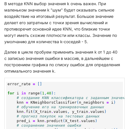
В методе KNN выбор значения k очень важен. При
маленьком значении k "шум" будет оказывать сильное
воздействие на итоговый результат. Большое значение
делает его затратным с точки зрения вычислений и
противоречит основной идее KNN, что близкие точки
могут иметь схожие плотности или классы. Значение по
умолчанию для количества k-соседей - 5.
Далее в цикле пробуем применить значения k от 1 до 40
с записью значения ошибки в массив, в дальнейшем с
построением графика по списку ошибок для определения
оптимального значения k.
error_rate
=
[]
for
i
in
range
(
1
,
40
):
# создание KNN классификатора с заданным значени
knn
=
KNeighborsClassifier
(
n_neighbors
=
i
)
# обучение его на тренировочных данных
knn
.
fit
(
X_train
.
values
,
y_train
.
values
)
# прогноз покупок на тестовых данных
pred_i
=
knn
.
predict
(
X_test
.
values
)
# сохранение значения ошибки