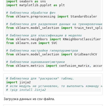
import
seaborn
as
sns
import
matplotlib.pyplot
as
plt
# библиотека обработки фич
from
sklearn.preprocessing
import
StandardScaler
# библиотека для разделения данных на тренировочные 
from
sklearn.model_selection
import
train_test_split
# библиотеки для классификации в моделях
from
sklearn.neighbors
import
KNeighborsClassifier
from
sklearn.svm
import
SVC
# библиотека настройки гиперпараметров
from
sklearn.model_selection
import
GridSearchCV
# библиотеки оценивания\метрики
from
sklearn.metrics
import
confusion_matrix
,
accura
# библиотека для "раскраски" таблиц.
import
jinja2
# если модуль не установлен, то выполнить команду ни
# !pip install Jinja2
Загрузка данных из csv-файла.