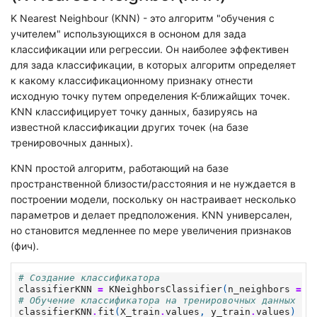
K Nearest Neighbour (KNN) - это алгоритм "обучения с
учителем" использующихся в осноном для зада
классификации или регрессии. Он наиболее эффективен
для зада классификации, в которых алгоритм определяет
к какому классификационному признаку отнести
исходную точку путем определения K-ближайщих точек.
KNN классифицирует точку данных, базируясь на
известной классификации других точек (на базе
тренировочных данных).
KNN простой алгоритм, работающий на базе
пространственной близости/расстояния и не нуждается в
построении модели, поскольку он настраивает несколько
параметров и делает предположения. KNN универсален,
но становится медленнее по мере увеличения признаков
(фич).
# Создание классификатора
classifierKNN
=
KNeighborsClassifier
(
n_neighbors
=
5
# Обучение классификатора на тренировочных данных
classifierKNN
.
fit
(
X_train
.
values
,
y_train
.
values
)