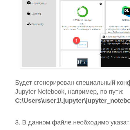
Будет сгенерирован специальный кон
Jupyter
Notebook
, например, по пути:
C
:\
Users
\
user
1\.
jupyter
\jupyter_noteb
3. В данном файле необходимо указа