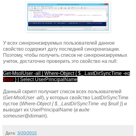
У всех синхронизируемых пользователей данное
свойство содержит дату последней синхронизации.
Поэтому, чтобы получить список не синхронизируемых
учеток, достаточно проверить это свойство на null:
Get-MsolUser -all | Where-Object { $_.LastDirSyncTime -eq
$null
} | Select UserPrincipalName
Данный скрипт получает список всех пользователей
(
Get-MsolUser -all
), у которых свойство LastDirSyncTime
пустое (
Where-Object { $_.LastDirSyncTime -eq $null }
) и
выводит их UserPrincipalName (
в виде
someuser@domain
).
Дата:
3/20/2015