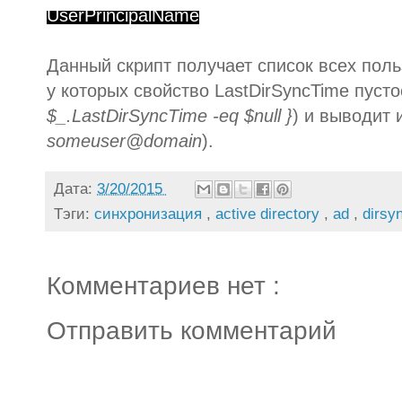
UserPrincipalName
Данный скрипт получает список всех поль
у которых свойство LastDirSyncTime пусто
$_.LastDirSyncTime -eq $null }
) и выводит 
someuser@domain
).
Дата:
3/20/2015
Тэги:
синхронизация
,
active directory
,
ad
,
dirsy
Комментариев нет :
Отправить комментарий