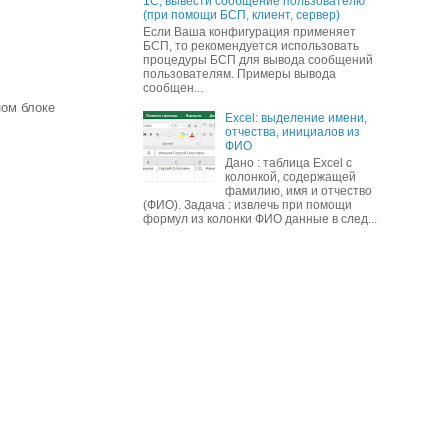
1С, вывести сообщение пользователю
(при помощи БСП, клиент, сервер)
Если Ваша конфигурация применяет
БСП, то рекомендуется использовать
процедуры БСП для вывода сообщений
пользователям. Примеры вывода
сообщен...
ном блоке
Excel: выделение имени,
отчества, инициалов из
ФИО
Дано : таблица Excel с
колонкой, содержащей
фамилию, имя и отчество
(ФИО). Задача : извлечь при помощи
формул из колонки ФИО данные в след...