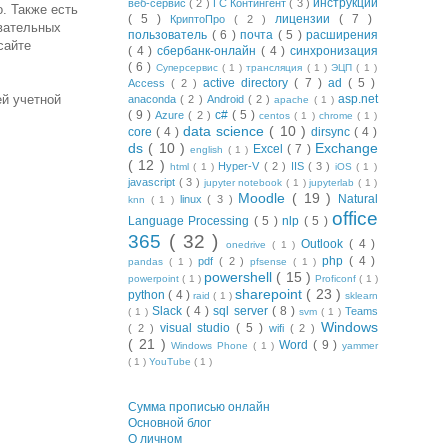
инструкции
веб-сервис
( 2 )
ГС Контингент
( 3 )
. Также есть
( 5 )
лицензии
( 7 )
КриптоПро
( 2 )
овательных
пользователь
( 6 )
почта
( 5 )
расширения
сайте
( 4 )
сбербанк-онлайн
( 4 )
синхронизация
( 6 )
Суперсервис
( 1 )
трансляция
( 1 )
ЭЦП
( 1 )
active directory
( 7 )
ad
( 5 )
Access
( 2 )
ей учетной
asp.net
anaconda
( 2 )
Android
( 2 )
apache
( 1 )
( 9 )
c#
( 5 )
Azure
( 2 )
centos
( 1 )
chrome
( 1 )
data science
( 10 )
core
( 4 )
dirsync
( 4 )
ds
( 10 )
Exchange
Excel
( 7 )
english
( 1 )
( 12 )
Hyper-V
( 2 )
IIS
( 3 )
html
( 1 )
iOS
( 1 )
javascript
( 3 )
jupyter notebook
( 1 )
jupyterlab
( 1 )
Moodle
( 19 )
Natural
linux
( 3 )
knn
( 1 )
office
Language Processing
( 5 )
nlp
( 5 )
365
( 32 )
Outlook
( 4 )
onedrive
( 1 )
php
( 4 )
pdf
( 2 )
pandas
( 1 )
pfsense
( 1 )
powershell
( 15 )
powerpoint
( 1 )
Proficonf
( 1 )
sharepoint
( 23 )
python
( 4 )
raid
( 1 )
sklearn
Slack
( 4 )
sql server
( 8 )
Teams
( 1 )
svm
( 1 )
Windows
visual studio
( 5 )
( 2 )
wifi
( 2 )
( 21 )
Word
( 9 )
Windows Phone
( 1 )
yammer
( 1 )
YouTube
( 1 )
Сумма прописью онлайн
Основной блог
О личном