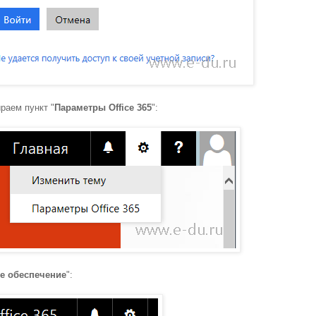
раем пункт "
Параметры Office 365
":
е обеспечение
":