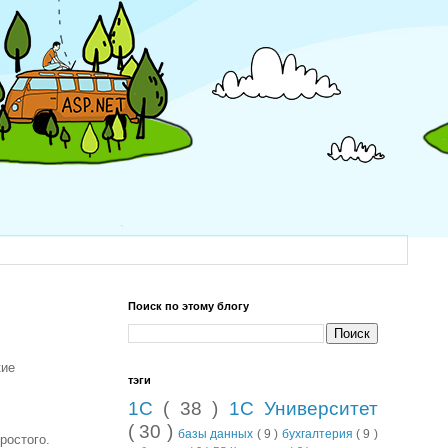
Поиск по этому блогу
кие
тэги
1С
( 38 )
1С Университет
( 30 )
базы данных
( 9 )
бухгалтерия
( 9 )
ростого.