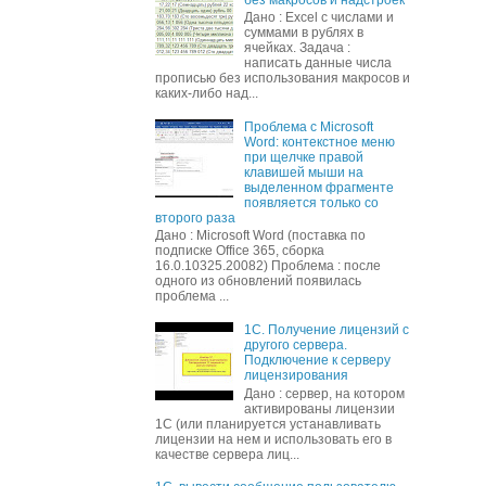
Дано : Excel c числами и
суммами в рублях в
ячейках. Задача :
написать данные числа
прописью без использования макросов и
каких-либо над...
Проблема с Microsoft
Word: контекстное меню
при щелчке правой
клавишей мыши на
выделенном фрагменте
появляется только со
второго раза
Дано : Microsoft Word (поставка по
подписке Office 365, сборка
16.0.10325.20082) Проблема : после
одного из обновлений появилась
проблема ...
1С. Получение лицензий с
другого сервера.
Подключение к серверу
лицензирования
Дано : сервер, на котором
активированы лицензии
1С (или планируется устанавливать
лицензии на нем и использовать его в
качестве сервера лиц...