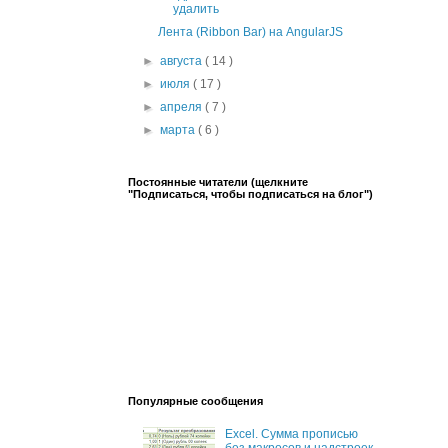
удалить
Лента (Ribbon Bar) на AngularJS
►
августа
( 14 )
►
июля
( 17 )
►
апреля
( 7 )
►
марта
( 6 )
Постоянные читатели (щелкните
"Подписаться, чтобы подписаться на блог")
Популярные сообщения
Excel. Сумма прописью
без макросов и надстроек