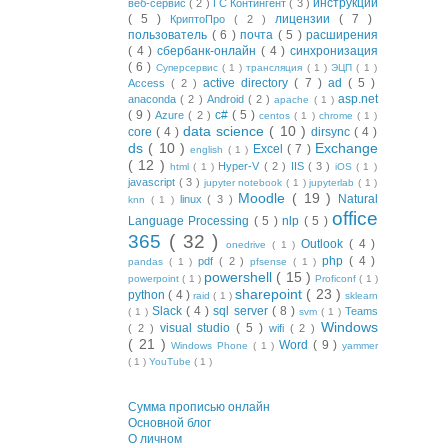
инструкции
веб-сервис
( 2 )
ГС Контингент
( 3 )
( 5 )
лицензии
( 7 )
КриптоПро
( 2 )
пользователь
( 6 )
почта
( 5 )
расширения
( 4 )
сбербанк-онлайн
( 4 )
синхронизация
( 6 )
Суперсервис
( 1 )
трансляция
( 1 )
ЭЦП
( 1 )
active directory
( 7 )
ad
( 5 )
Access
( 2 )
asp.net
anaconda
( 2 )
Android
( 2 )
apache
( 1 )
( 9 )
c#
( 5 )
Azure
( 2 )
centos
( 1 )
chrome
( 1 )
data science
( 10 )
core
( 4 )
dirsync
( 4 )
ds
( 10 )
Exchange
Excel
( 7 )
english
( 1 )
( 12 )
Hyper-V
( 2 )
IIS
( 3 )
html
( 1 )
iOS
( 1 )
javascript
( 3 )
jupyter notebook
( 1 )
jupyterlab
( 1 )
Moodle
( 19 )
Natural
linux
( 3 )
knn
( 1 )
office
Language Processing
( 5 )
nlp
( 5 )
365
( 32 )
Outlook
( 4 )
onedrive
( 1 )
php
( 4 )
pdf
( 2 )
pandas
( 1 )
pfsense
( 1 )
powershell
( 15 )
powerpoint
( 1 )
Proficonf
( 1 )
sharepoint
( 23 )
python
( 4 )
raid
( 1 )
sklearn
Slack
( 4 )
sql server
( 8 )
Teams
( 1 )
svm
( 1 )
Windows
visual studio
( 5 )
( 2 )
wifi
( 2 )
( 21 )
Word
( 9 )
Windows Phone
( 1 )
yammer
( 1 )
YouTube
( 1 )
Сумма прописью онлайн
Основной блог
О личном