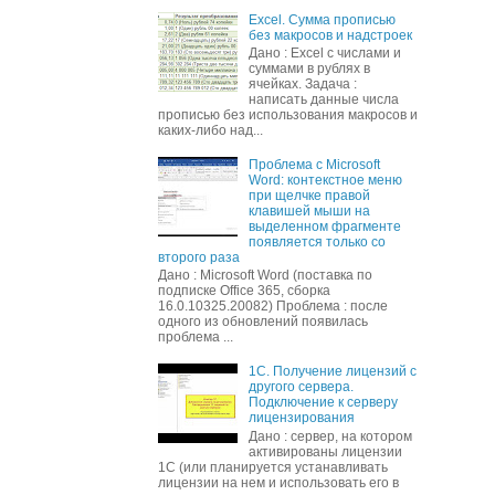
Excel. Сумма прописью
без макросов и надстроек
Дано : Excel c числами и
суммами в рублях в
ячейках. Задача :
написать данные числа
прописью без использования макросов и
каких-либо над...
Проблема с Microsoft
Word: контекстное меню
при щелчке правой
клавишей мыши на
выделенном фрагменте
появляется только со
второго раза
Дано : Microsoft Word (поставка по
подписке Office 365, сборка
16.0.10325.20082) Проблема : после
одного из обновлений появилась
проблема ...
1С. Получение лицензий с
другого сервера.
Подключение к серверу
лицензирования
Дано : сервер, на котором
активированы лицензии
1С (или планируется устанавливать
лицензии на нем и использовать его в