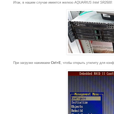
Итак, в нашем случае имеется железо
AQUARIUS Intel SR2500
:
При загрузке нажимаем
Ctrl+E
, чтобы открыть утилиту для кон