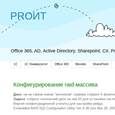
PROИТ
Office 365, AD, Active Directory, Sharepoint, C#,
1C
1С Университет
Office 365
Moodle
SharePoint
Конфигурирование raid-массива
Дано
: на не самом новом "железном" сервере собрано 6 физиче
Задача
: собрать логический диск на raid-10 для установки сист
Версия конфигурационной утилиты для настройки рейда:
Embedded RAID II(2) Configuration Utility Ver A.46 (от Mar 28, 200