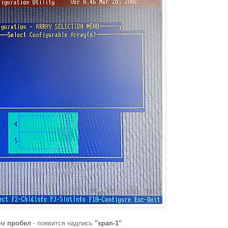
ем
пробел
- появится надпись
"span-1"
: