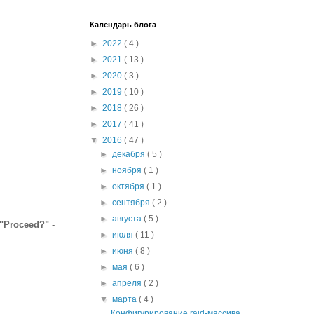
Календарь блога
►
2022
( 4 )
►
2021
( 13 )
►
2020
( 3 )
►
2019
( 10 )
►
2018
( 26 )
►
2017
( 41 )
▼
2016
( 47 )
►
декабря
( 5 )
►
ноября
( 1 )
►
октября
( 1 )
►
сентября
( 2 )
►
августа
( 5 )
"Proceed?"
-
►
июля
( 11 )
►
июня
( 8 )
►
мая
( 6 )
►
апреля
( 2 )
▼
марта
( 4 )
Конфигурирование raid-массива