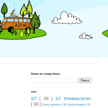
Поиск по этому блогу
тэги
1С
( 38 )
1С Университет
( 30 )
базы данных
( 9 )
бухгалтерия
( 9 )