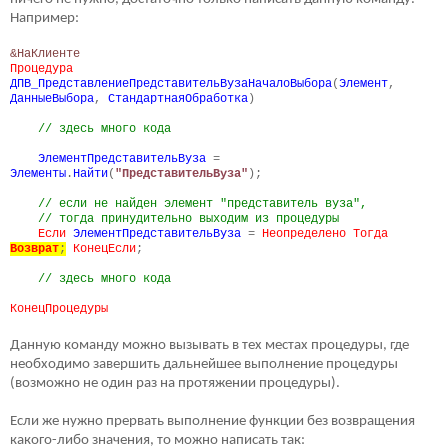
Например:
&НаКлиенте
Процедура
ДПВ_ПредставлениеПредставительВузаНачалоВыбора
(
Элемент
,
ДанныеВыбора
,
СтандартнаяОбработка
)
// здесь много кода
ЭлементПредставительВуза
=
Элементы
.
Найти
(
"ПредставительВуза"
);
// если не найден элемент "представитель вуза",
// тогда принудительно выходим из процедуры
Если
ЭлементПредставительВуза
=
Неопределено Тогда
Возврат
;
КонецЕсли
;
// здесь много кода
КонецПроцедуры
Данную команду можно вызывать в тех местах процедуры, где
необходимо завершить дальнейшее выполнение процедуры
(возможно не один раз на протяжении процедуры).
Если же нужно прервать выполнение функции без возвращения
какого-либо значения, то можно написать так: