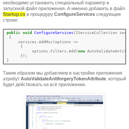
необходимо установить специальный параметр в
запускной файл приложения. А именно добавить в файл
Startup.cs
в процедуру
ConfigureServices
следующие
строки:
public
void
ConfigureServices
(IServiceCollection servi
 {

     services.AddMvc(options =>

      {

           options.Filters.Add(
new
 AutoValidateAntifo
      });

Таким образом мы добавляем в настройки приложения
атрибут
AutoValidateAntiforgeryTokenAttribute
, который
будет действовать на всё приложение.