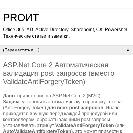
PROИТ
Office 365, AD, Active Directory, Sharepoint, C#, Powershell.
Технические статьи и заметки.
▼
ASP.Net Core 2 Автоматическая
валидация post-запросов (вместо
ValidateAntiForgeryToken)
Дано
: приложение на ASP.Net Core 2 (MVC)
Задача
: установить автоматическую проверку токена
(Anti-Forgery Token)
для всех post-запросов
. Иначе
приходится вручную перед каждой процедурой или
контроллером, обрабатывающими post-запросы
устанавливать атрибут
ValidateAntiForgeryToken
(или
AutoValidateAntiforgeryToken
), это может привести к