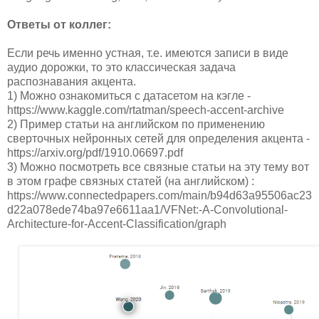
Ответы от коллег:
Если речь именно устная, т.е. имеются записи в виде
аудио дорожки, то это классическая задача
распознавания акцента.
1) Можно ознакомиться с датасетом на кэгле -
https://www.kaggle.com/rtatman/speech-accent-archive
2) Пример статьи на английском по применению
сверточных нейронных сетей для определения акцента -
https://arxiv.org/pdf/1910.06697.pdf
3) Можно посмотреть все связные статьи на эту тему вот
в этом графе связных статей (на английском) :
https://www.connectedpapers.com/main/b94d63a95506ac23
d22a078ede74ba97e6611aa1/VFNet:-A-Convolutional-
Architecture-for-Accent-Classification/graph