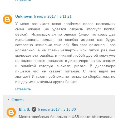
Unknown
5 июля 2017 г. в 11:21
У меня возникает такая проблема после нескольких
смен ключей (не удается открыть infocrypt hwdssl
device).. Используются по одному (знаю что сразу два
использовать нельзя, но ошибка именно как будто
вставлено несколько токенов). Два раза поменял - все
нормально, а на третий/четвертый или пятый раз уже
вылезает эта ошибка, и никакой любой другой ключ уже
не подцепляется, повисает в диспетчере в воскл.знаком
и ошибкой которую вначале указал. В диспетчере
пишется что не хватает питания. С чего вдруг не
хватает? И такая проблема не только со сбербанком, но
и с другими ключами других банков.
Ответить
Ответы
Ella S.
5 июля 2017 г. в 16:30
Может проблема банально в USB-порте (физически