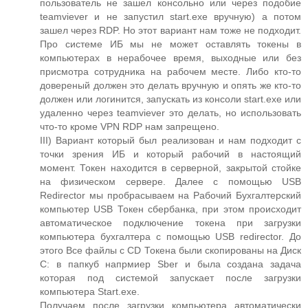
пользователь не зашел консольно или через подобие
teamviever и не запустил start.exe вручную) а потом
зашел через RDP. Но этот вариант нам тоже не подходит.
Про системе ИБ мы не может оставлять токены в
компьютерах в нерабочее время, выходные или без
присмотра сотрудника на рабочем месте. Либо кто-то
довереный должен это делать вручную и опять же кто-то
должен или логинится, запускать из консоли start.exe или
удаленно через teamviever это делать, но использовать
что-то кроме VPN RDP нам запрещено.
III) Вариант который был реализован и нам подходит с
точки зрения ИБ и который рабочий в настоящий
момент. Токен находится в серверной, закрытой стойке
на физическом сервере. Далее с помощью USB
Redirector мы пробрасываем на Рабочий Бухгалтерский
компьютер USB Токен сбербанка, при этом происходит
автоматическое подключение токена при загрузки
компьютера бухгалтера с помощью USB redirector. До
этого Все файлы с CD Токена были скопированы на Диск
C: в папкуб напрмиер Sber и была создана задача
которая под системой запускает после загрузки
компьютера Start.exe.
Получаем после загрузки компьютера автоматически