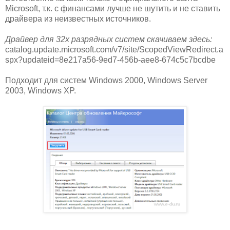
Microsoft, т.к. с финансами лучше не шутить и не ставить
драйвера из неизвестных источников.
Драйвер для 32х разрядных систем скачиваем здесь:
catalog.update.microsoft.com/v7/site/ScopedViewRedirect.a
spx?updateid=8e217a56-9ed7-456b-aee8-674c5c7bcdbe
Подходит для систем Windows 2000, Windows Server
2003, Windows XP.