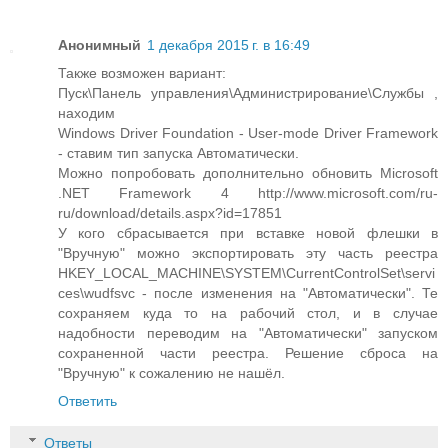
Анонимный
1 декабря 2015 г. в 16:49
Также возможен вариант:
Пуск\Панель управления\Администрирование\Службы ,
находим
Windows Driver Foundation - User-mode Driver Framework
- ставим тип запуска Автоматически.
Можно попробовать дополнительно обновить Microsoft
.NET Framework 4 http://www.microsoft.com/ru-
ru/download/details.aspx?id=17851
У кого сбрасывается при вставке новой флешки в
"Вручную" можно экспортировать эту часть реестра
HKEY_LOCAL_MACHINE\SYSTEM\CurrentControlSet\servi
ces\wudfsvc - после изменения на "Автоматически". Те
сохраняем куда то на рабочий стол, и в случае
надобности переводим на "Автоматически" запуском
сохраненной части реестра. Решение сброса на
"Вручную" к сожалению не нашёл.
Ответить
Ответы