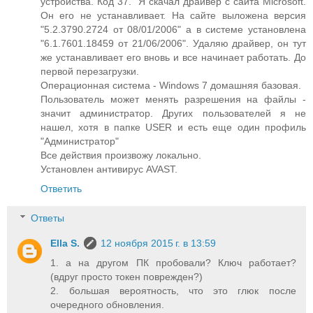
устройства. Код 37." Я скачал драйвер с сайта Microsoft.
Он его не устанавливает. На сайте выложена версия
"5.2.3790.2724 от 08/01/2006" а в системе установлена
"6.1.7601.18459 от 21/06/2006". Удаляю драйвер, он тут
же устанавливает его вновь и все начинает работать. До
первой перезагрузки.
Операционная система - Windows 7 домашняя базовая.
Пользователь может менять разрешения на файлы -
значит администратор. Других пользователей я не
нашел, хотя в папке USER и есть еще один профиль
"Администратор"
Все действия произвожу локально.
Установлен антивирус AVAST.
Ответить
Ответы
Ella S.
12 ноября 2015 г. в 13:59
1. а на другом ПК пробовали? Ключ работает?
(вдруг просто токен поврежден?)
2. большая вероятность, что это глюк после
очередного обновления.