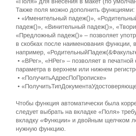
«Поля» для внесения в макет (по умолча
Также поля можно дополнить функциями:
• «Именительный падеж()», «Родительны
падеж()», «Винительный падеж()», «Твори
«Предложный падеж()» – позволяет употр
в скобках после наименования функции, 
например, «РодительныйПадеж(&Факульт
• «ВРег», «НРег» – позволяет в печатно
параметра в верхнем или нижнем регистр
• «ПолучитьАдресПоПрописке»
• «ПолучитьТипДокументаУдостоверяющег
Чтобы функция автоматически была корре
следует выбрать на вкладке «Поля» треб
вкладку «Функции» и двойным щелчком л
нужную функцию.