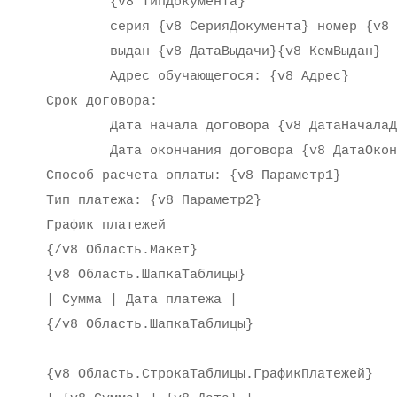
{v8 ТипДокумента}
серия {v8 СерияДокумента} номер {v8 Но
выдан {v8 ДатаВыдачи}{v8 КемВыдан}
Адрес обучающегося: {v8 Адрес}
Срок договора:
Дата начала договора {v8 ДатаНачалаДо
Дата окончания договора {v8 ДатаОконч
Способ расчета оплаты: {v8 Параметр1}
Тип платежа: {v8 Параметр2}
График платежей
{/v8 Область.Макет}
{v8 Область.ШапкаТаблицы}
| Сумма |
Дата платежа |
{/v8 Область.ШапкаТаблицы}
{v8 Область.СтрокаТаблицы.ГрафикПлатежей}