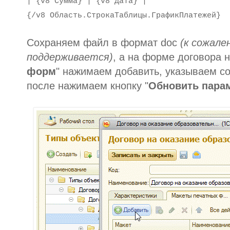
| {v8 Сумма} |
{v8 Дата} |
{/v8 Область.СтрокаТаблицы.ГрафикПлатежей}
Сохраняем файл в формат doc
(к сожале
поддерживается)
, а на форме договора н
форм
" нажимаем добавить, указываем с
после нажимаем кнопку "
Обновить пара