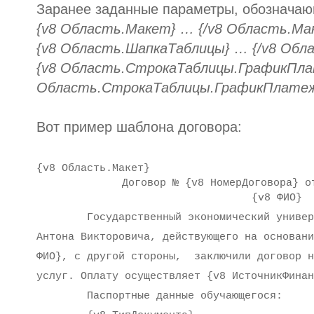
Заранее заданные параметры, обозначающ
{v8 Область.Макет} … {/v8 Область.Ма
{v8 Область.ШапкаТаблицы} … {/v8 Обл
{v8 Область.СтрокаТаблицы.ГрафикПла
Область.СтрокаТаблицы.ГрафикПлате
Вот пример шаблона договора:
{v8 Область.Макет}
Договор № {v8 НомерДоговора} о
{v8 ФИО}
Государственный экономический университ
Антона Викторовича, действующего на основани
ФИО}, с другой стороны, заключили договор н
услуг. Оплату осуществляет {v8 ИсточникФинан
Паспортные данные обучающегося: