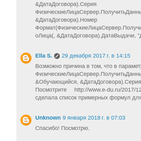
&ДатаДоговора).Серия
ФизическиеЛицаСервер.ПолучитьДанн
&ДатаДоговора).Номер
Формат(ФизическиеЛицаСервер.Получ
оЛица(, &ДатаДоговора).ДатаВыдачи, "Д
Ella S.
29 декабря 2017 г. в 14:15
Возможно причина в том, что в парамет
ФизическиеЛицаСервер.ПолучитьДанн
&Обучающийся, &ДатаДоговора).Сери
Посмотрите http://www.e-du.ru/2017/12
сделала список примерных формул для
Unknown
9 января 2018 г. в 07:03
Спасибо! Посмотрю.