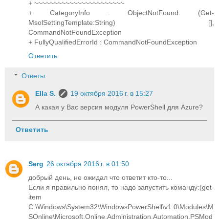
+ ~~~~~~~~~~~~~~~~~~~~~~~
+ CategoryInfo : ObjectNotFound: (Get-
MsolSettingTemplate:String) [],
CommandNotFoundException
+ FullyQualifiedErrorId : CommandNotFoundException
Ответить
Ответы
Ella S.
19 октября 2016 г. в 15:27
А какая у Вас версия модуля PowerShell для Azure?
Ответить
Serg
26 октября 2016 г. в 01:50
добрый день, не ожидал что ответит кто-то...
Если я правильно понял, то надо запустить команду:(get-
item
C:\Windows\System32\WindowsPowerShell\v1.0\Modules\M
SOnline\Microsoft.Online.Administration.Automation.PSMod