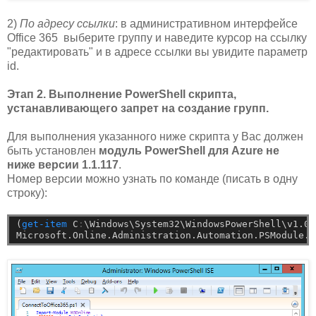
2)
По адресу ссылки
: в административном интерфейсе
Office 365 выберите группу и наведите курсор на ссылку
"редактировать" и в адресе ссылки вы увидите параметр
id.
Этап 2. Выполнение PowerShell скрипта,
устанавливающего запрет на создание групп.
Для выполнения указанного ниже скрипта у Вас должен
быть установлен
модуль PowerShell для Azure не
ниже версии 1.1.117
.
Номер версии можно узнать по команде (писать в одну
строку):
(
get-item
C
:
\Windows\System32\WindowsPowerShell\v1.0\
Microsoft.Online.Administration.Automation.PSModule.d