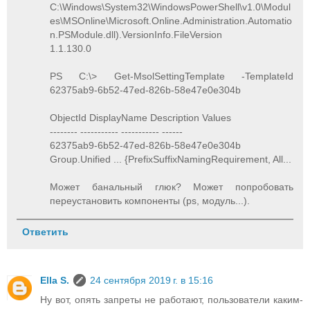
C:\Windows\System32\WindowsPowerShell\v1.0\Modul
es\MSOnline\Microsoft.Online.Administration.Automatio
n.PSModule.dll).VersionInfo.FileVersion
1.1.130.0
PS C:\> Get-MsolSettingTemplate -TemplateId
62375ab9-6b52-47ed-826b-58e47e0e304b
ObjectId DisplayName Description Values
-------- ----------- ----------- ------
62375ab9-6b52-47ed-826b-58e47e0e304b
Group.Unified ... {PrefixSuffixNamingRequirement, All...
Может банальный глюк? Может попробовать
переустановить компоненты (ps, модуль...).
Ответить
Ella S.
24 сентября 2019 г. в 15:16
Ну вот, опять запреты не работают, пользователи каким-