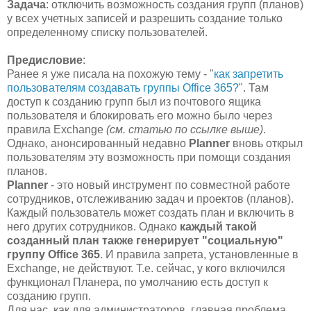
Задача
: отключить возможность создания групп (планов)
у всех учетных записей и разрешить создание только
определенному списку пользователей.
Предисловие
:
Ранее я уже писала на похожую тему - "
как запретить
пользователям создавать группы Office 365?
". Там
доступ к созданию групп был из почтового ящика
пользователя и блокировать его можно было через
правила Exchange
(см. статью по ссылке выше)
.
Однако, анонсированный недавно
Planner
вновь открыл
пользователям эту возможность при помощи создания
планов.
Planner
- это новый инструмент по совместной работе
сотрудников, отслеживанию задач и проектов (планов).
Каждый пользователь может создать план и включить в
него других сотрудников. Однако
каждый такой
созданный план также генерирует "социальную"
группу Office 365
. И правила запрета, установленные в
Exchange, не действуют. Т.е. сейчас, у кого включился
функционал Планера, по умолчанию есть доступ к
созданию групп.
Для нас, как для администраторов, главная проблема