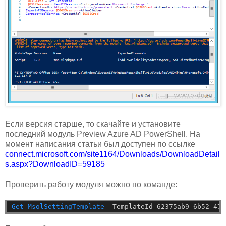
Если версия старше, то скачайте и установите
последний модуль Preview Azure AD PowerShell. На
момент написания статьи был доступен по ссылке
connect.microsoft.com/site1164/Downloads/DownloadDetail
s.aspx?DownloadID=59185
Проверить работу модуля можно по команде:
Get-MsolSettingTemplate
-TemplateId
62375ab9-6b52-47e