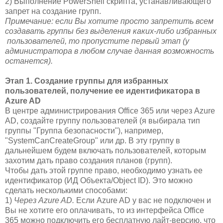
2) Выполнение PowerShell скрипта, устанавливающего
запрет на создание групп.
Примечание: если Вы хотите просто запретить всем
создавать группы без выделения каких-либо избранных
пользователей, то пропустите первый этап (у
администратора в любом случае данная возможность
останется).
Этап 1. Создание группы для избранных
пользователей, получение ее идентификатора в
Azure AD
В центре администрирования Office 365 или через Azure
AD, создайте группу пользователей (я выбирала тип
группы "Группа безопасности"), например,
"SystemСanСreateGroup" или др. В эту группу в
дальнейшем будем включать пользователей, которым
захотим дать право создания планов (групп).
Чтобы дать этой группе право, необходимо узнать ее
идентификатор (ИД Объекта/Object ID). Это можно
сделать несколькими способами:
1)
Через Azure AD.
Если Azure AD у вас не подключен и
Вы не хотите его оплачивать, то из интерфейса Office
365 можно подключить его бесплатную лайт-версию, что