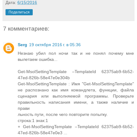
Дата:
6/15/2016
Поделиться
7 комментариев:
Serg
19 октября 2016 г. в 05:36
Незнаю убил пол ночи так и не понял почему мне
вылетаем ошибка...
Get-MsolSettingTemplate –TemplateId 62375ab9-6b52-
47ed-826b-58e47e0e304b
Get-MsolSettingTemplate : Имя "Get-MsolSettingTemplate"
не распознано как имя командлета, функции, файла
сценария или выполняемой программы. Проверьте
правильность написания имени, а также наличие и
прави
льность пути, после чего повторите попытку.
строка:1 знак:1
+ Get-MsolSettingTemplate –TemplateId 62375ab9-6b52-
47ed-826b-58e47e0e3 ...