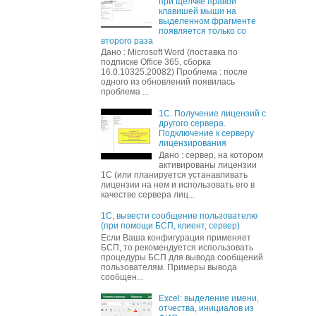
при щелчке правой
клавишей мыши на
выделенном фрагменте
появляется только со
второго раза
Дано : Microsoft Word (поставка по
подписке Office 365, сборка
16.0.10325.20082) Проблема : после
одного из обновлений появилась
проблема ...
1С. Получение лицензий с
другого сервера.
Подключение к серверу
лицензирования
Дано : сервер, на котором
активированы лицензии
1С (или планируется устанавливать
лицензии на нем и использовать его в
качестве сервера лиц...
1С, вывести сообщение пользователю
(при помощи БСП, клиент, сервер)
Если Ваша конфигурация применяет
БСП, то рекомендуется использовать
процедуры БСП для вывода сообщений
пользователям. Примеры вывода
сообщен...
Excel: выделение имени,
отчества, инициалов из