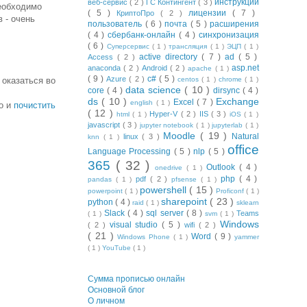
инструкции
веб-сервис
( 2 )
ГС Контингент
( 3 )
необходимо
( 5 )
лицензии
( 7 )
КриптоПро
( 2 )
 - очень
пользователь
( 6 )
почта
( 5 )
расширения
( 4 )
сбербанк-онлайн
( 4 )
синхронизация
( 6 )
Суперсервис
( 1 )
трансляция
( 1 )
ЭЦП
( 1 )
active directory
( 7 )
ad
( 5 )
Access
( 2 )
asp.net
anaconda
( 2 )
Android
( 2 )
apache
( 1 )
( 9 )
c#
( 5 )
Azure
( 2 )
 оказаться во
centos
( 1 )
chrome
( 1 )
data science
( 10 )
core
( 4 )
dirsync
( 4 )
ds
( 10 )
Exchange
Excel
( 7 )
english
( 1 )
но и
почистить
( 12 )
Hyper-V
( 2 )
IIS
( 3 )
html
( 1 )
iOS
( 1 )
javascript
( 3 )
jupyter notebook
( 1 )
jupyterlab
( 1 )
Moodle
( 19 )
Natural
linux
( 3 )
knn
( 1 )
office
Language Processing
( 5 )
nlp
( 5 )
365
( 32 )
Outlook
( 4 )
onedrive
( 1 )
php
( 4 )
pdf
( 2 )
pandas
( 1 )
pfsense
( 1 )
powershell
( 15 )
powerpoint
( 1 )
Proficonf
( 1 )
sharepoint
( 23 )
python
( 4 )
raid
( 1 )
sklearn
Slack
( 4 )
sql server
( 8 )
Teams
( 1 )
svm
( 1 )
Windows
visual studio
( 5 )
( 2 )
wifi
( 2 )
( 21 )
Word
( 9 )
Windows Phone
( 1 )
yammer
( 1 )
YouTube
( 1 )
Сумма прописью онлайн
Основной блог
О личном