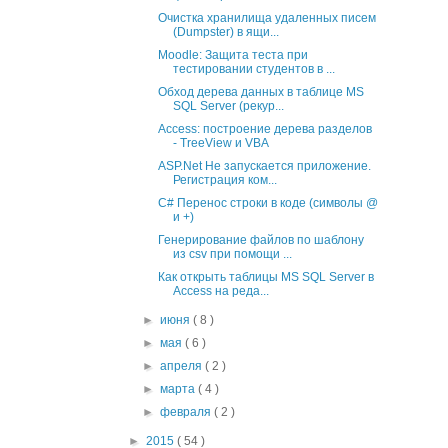
Очистка хранилища удаленных писем
(Dumpster) в ящи...
Moodle: Защита теста при
тестировании студентов в ...
Обход дерева данных в таблице MS
SQL Server (рекур...
Access: построение дерева разделов
- TreeView и VBA
ASP.Net Не запускается приложение.
Регистрация ком...
C# Перенос строки в коде (символы @
и +)
Генерирование файлов по шаблону
из csv при помощи ...
Как открыть таблицы MS SQL Server в
Access на реда...
►
июня
( 8 )
►
мая
( 6 )
►
апреля
( 2 )
►
марта
( 4 )
►
февраля
( 2 )
►
2015
( 54 )