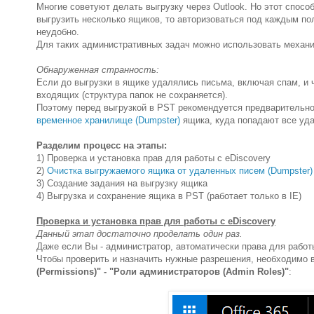
Многие советуют делать выгрузку через Outlook. Но этот спос
выгрузить несколько ящиков, то авторизоваться под каждым по
неудобно.
Для таких административных задач можно использовать механ
Обнаруженная странность:
Если до выгрузки в ящике удалялись письма, включая спам, и ч
входящих (структура папок не сохраняется).
Поэтому перед выгрузкой в PST рекомендуется предварительно 
временное хранилище (Dumpster)
ящика, куда попадают все уд
Разделим процесс на этапы:
1) Проверка и установка прав для работы с eDiscovery
2)
Очистка выгружаемого ящика от удаленных писем (Dumpster)
3) Создание задания на выгрузку ящика
4) Выгрузка и сохранение ящика в PST (работает только в IE)
Проверка и установка прав для работы с eDiscovery
Данный этап достаточно проделать один раз.
Даже если Вы - администратор, автоматически права для работ
Чтобы проверить и назначить нужные разрешения, необходимо 
(Permissions)" - "Роли администраторов (Admin Roles)"
: