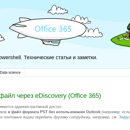
 Powershell. Технические статьи и заметки.
Data science
айл через eDiscovery (Office 365)
 имеется административный доступ.
иков
в файл формата PST
без использования Oultook
(например, есл
ые почтовые ящики передать другому сотруднику, например, см.
Загру