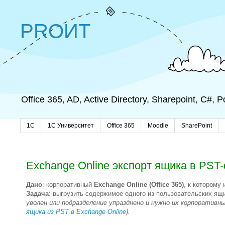
PROИТ
Office 365, AD, Active Directory, Sharepoint, C#,
1C
1С Университет
Office 365
Moodle
SharePoint
Exchange Online экспорт ящика в PST-ф
Дано
: корпоративный
Exchange Online (Office 365)
, к которому
Задача
: выгрузить содержимое одного из пользовательских ящ
уволен или подразделение упразднено и нужно их корпоративн
ящика из PST в Exchange Online
).