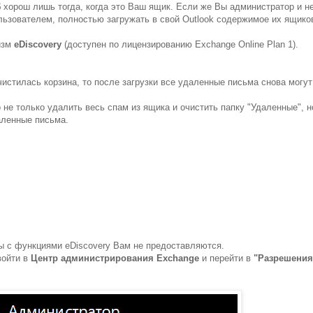
об хорош лишь тогда, когда это Ваш ящик. Если же Вы администратор и 
льзователем, полностью загружать в свой Outlook содержимое их ящиков
изм
eDiscovery
(доступен по лицензированию Exchange Online Plan 1).
истилась корзина, то после загрузки все удаленные письма снова могут
не только удалить весь спам из ящика и очистить папку "Удаленные", 
аленные письма.
ы с функциями eDiscovery Вам не предоставляются.
войти в
Центр администрирования Exchange
и перейти в
"Разрешения