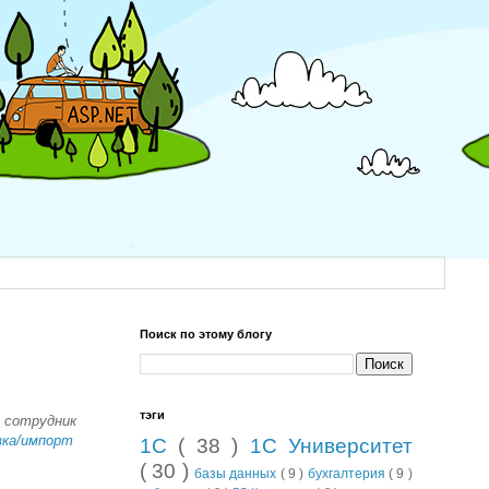
Поиск по этому блогу
тэги
и сотрудник
зка/импорт
1С
( 38 )
1С Университет
( 30 )
базы данных
( 9 )
бухгалтерия
( 9 )