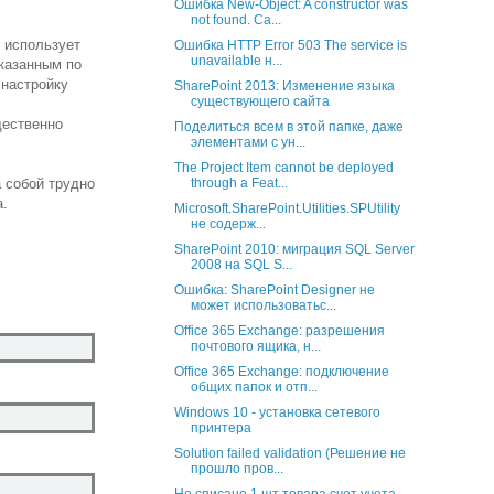
Ошибка New-Object: A constructor was
not found. Ca...
 использует
Ошибка HTTP Error 503 The service is
unavailable н...
указанным по
 настройку
SharePoint 2013: Изменение языка
существующего сайта
щественно
Поделиться всем в этой папке, даже
элементами с ун...
The Project Item cannot be deployed
 собой трудно
through a Feat...
а.
Microsoft.SharePoint.Utilities.SPUtility
не содерж...
SharePoint 2010: миграция SQL Server
2008 на SQL S...
Ошибка: SharePoint Designer не
может использоватьс...
Office 365 Exchange: разрешения
почтового ящика, н...
Office 365 Exchange: подключение
общих папок и отп...
Windows 10 - установка сетевого
принтера
Solution failed validation (Решение не
прошло пров...