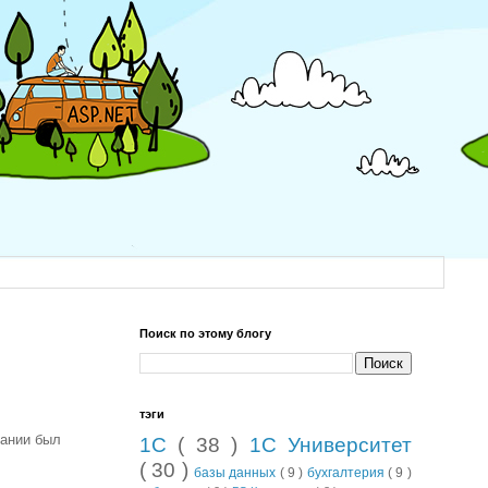
Поиск по этому блогу
тэги
дании был
1С
( 38 )
1С Университет
( 30 )
базы данных
( 9 )
бухгалтерия
( 9 )