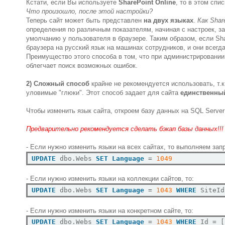
Кстати, если Вы используете
SharePoint Online
, то в этом сп
Что произошло, после этой настройки?
Теперь сайт может быть представлен
на двух языках
.
Как Shar
определения по различным показателям, начиная с настроек, з
умолчанию у пользователя в браузере. Таким образом, если Sha
браузера на русский язык на машинах сотрудников, и они всегда
Преимущество этого способа в том, что при администрировани
облегчает поиск возможных ошибок.
2) Сложный способ
крайне не рекомендуется использовать, т.к
уловимые "глюки". Этот способ задает для сайта
единственн
Чтобы изменить язык сайта, откроем базу данных на SQL Serv
Предварительно рекомендуется сделать бэкап базы данных!!!
- Если нужно изменить языки на всех сайтах, то выполняем зап
UPDATE
 dbo.Webs 
SET
Language
=
1049
- Если нужно изменить языки на коллекции сайтов, то:
UPDATE
 dbo.Webs 
SET
Language
=
1043
WHERE
 SiteId
- Если нужно изменить языки на конкретном сайте, то:
UPDATE
 dbo.Webs 
SET
Language
=
1043
WHERE
 Id 
=