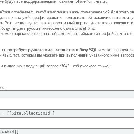
иске будут все поддерживаемые сайтами SharePoint языки.
ePoint определяет, какой язык показывать пользователю?
Для этого он
аданных в службе профилирования пользователей, заканчивая языком, 
rePoint используется как корпоративный портал, достаточно произвести
 будут видеть русский интерфейс сайта SharePoint.
и можно переключиться на отображение английского интерфейса, что су
. он
потребует ручного вмешательства в базу SQL
и может повлечь за
ый
язык, тот, который вы укажете при выполнении указанного ниже запрос
er и выполним следующий запрос
(1049 - код русского языка)
:
рос:
 
=