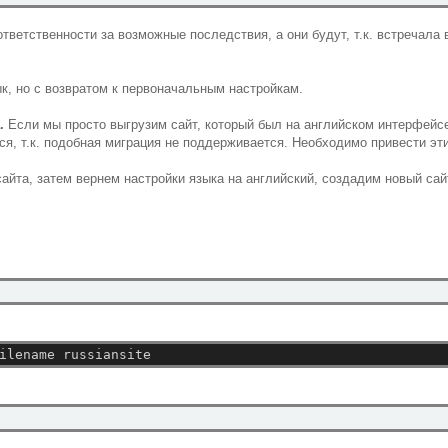
тветственности за возможные последствия, а они будут, т.к. встречала 
к, но с возвратом к первоначальным настройкам.
.
Если мы просто выгрузим сайт, который был на английском интерфейс
тся, т.к. подобная миграция не поддерживается. Необходимо привести эт
айта, затем вернем настройки языка на английский, создадим новый са
ilename
russiansite