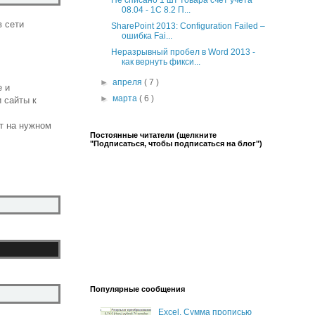
Не списано 1 шт товара счет учета
08.04 - 1С 8.2 П...
в сети
SharePoint 2013: Configuration Failed –
ошибка Fai...
Неразрывный пробел в Word 2013 -
как вернуть фикси...
►
апреля
( 7 )
е и
►
марта
( 6 )
и сайты к
йт на нужном
Постоянные читатели (щелкните
"Подписаться, чтобы подписаться на блог")
Популярные сообщения
Excel. Сумма прописью