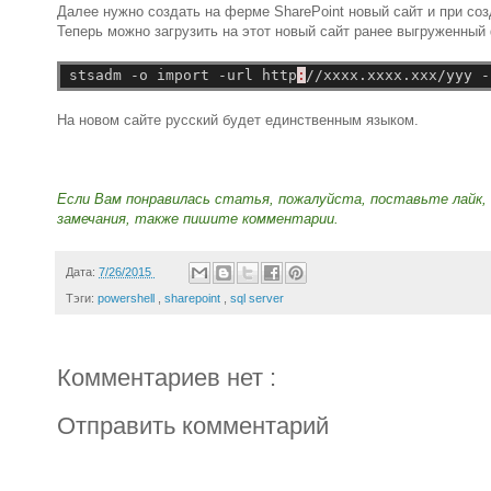
Далее нужно создать на ферме SharePoint новый сайт и при соз
Теперь можно загрузить на этот новый сайт ранее выгруженны
stsadm
-o
import
-url
http
:
//xxxx.xxxx.xxx/yyy
-
На новом сайте русский будет единственным языком.
Если Вам понравилась статья, пожалуйста, поставьте лайк, 
замечания, также пишите комментарии.
Дата:
7/26/2015
Тэги:
powershell
,
sharepoint
,
sql server
Комментариев нет :
Отправить комментарий