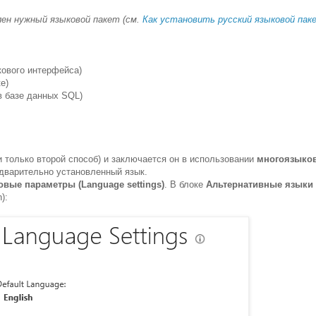
лен нужный языковой пакет (cм.
Как установить русский языковой пак
кового интерфейса)
е)
в базе данных SQL)
 только второй способ) и заключается он в использовании
многоязыко
едварительно установленный язык.
ковые параметры (Language settings)
. В блоке
Альтернативные языки (
):