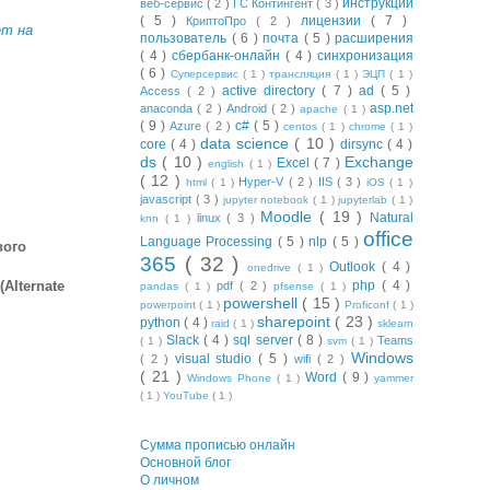
инструкции
веб-сервис
( 2 )
ГС Контингент
( 3 )
( 5 )
лицензии
( 7 )
КриптоПро
( 2 )
ет на
пользователь
( 6 )
почта
( 5 )
расширения
( 4 )
сбербанк-онлайн
( 4 )
синхронизация
( 6 )
Суперсервис
( 1 )
трансляция
( 1 )
ЭЦП
( 1 )
active directory
( 7 )
ad
( 5 )
Access
( 2 )
asp.net
anaconda
( 2 )
Android
( 2 )
apache
( 1 )
( 9 )
c#
( 5 )
Azure
( 2 )
centos
( 1 )
chrome
( 1 )
data science
( 10 )
core
( 4 )
dirsync
( 4 )
ds
( 10 )
Exchange
Excel
( 7 )
english
( 1 )
( 12 )
Hyper-V
( 2 )
IIS
( 3 )
html
( 1 )
iOS
( 1 )
javascript
( 3 )
jupyter notebook
( 1 )
jupyterlab
( 1 )
Moodle
( 19 )
Natural
linux
( 3 )
knn
( 1 )
office
Language Processing
( 5 )
nlp
( 5 )
вого
365
( 32 )
Outlook
( 4 )
onedrive
( 1 )
Alternate
php
( 4 )
pdf
( 2 )
pandas
( 1 )
pfsense
( 1 )
powershell
( 15 )
powerpoint
( 1 )
Proficonf
( 1 )
sharepoint
( 23 )
python
( 4 )
raid
( 1 )
sklearn
Slack
( 4 )
sql server
( 8 )
Teams
( 1 )
svm
( 1 )
Windows
visual studio
( 5 )
( 2 )
wifi
( 2 )
( 21 )
Word
( 9 )
Windows Phone
( 1 )
yammer
( 1 )
YouTube
( 1 )
Сумма прописью онлайн
Основной блог
О личном