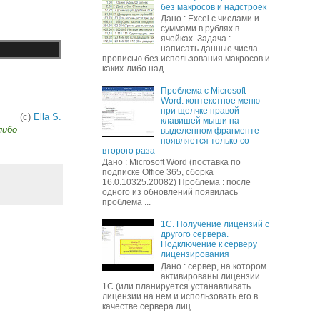
без макросов и надстроек
Дано : Excel c числами и
суммами в рублях в
ячейках. Задача :
написать данные числа
прописью без использования макросов и
каких-либо над...
Проблема с Microsoft
Word: контекстное меню
при щелчке правой
(с)
Ella S.
клавишей мыши на
либо
выделенном фрагменте
появляется только со
второго раза
Дано : Microsoft Word (поставка по
подписке Office 365, сборка
16.0.10325.20082) Проблема : после
одного из обновлений появилась
проблема ...
1С. Получение лицензий с
другого сервера.
Подключение к серверу
лицензирования
Дано : сервер, на котором
активированы лицензии
1С (или планируется устанавливать
лицензии на нем и использовать его в
качестве сервера лиц...