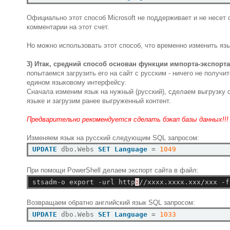
Официально этот способ Microsoft не поддерживает и не несет о
комментарии на этот счет.
Но можно использовать этот способ, что временно изменить язы
3) Итак, средний способ основан функции импорта-экспорта
попытаемся загрузить его на сайт с русским - ничего не получи
едином языковому интерфейсу.
Сначала изменим язык на нужный (русский), сделаем выгрузку с
языке и загрузим ранее выгруженный контент.
Предварительно рекомендуется сделать бэкап базы данных!!!
Изменяем язык на русский следующим SQL запросом:
UPDATE
 dbo.Webs 
SET
Language
=
1049
При помощи PowerShell делаем экспорт сайта в файл:
stsadm-o
export
-url
http
:
//xxxx.xxxx.xxx/xxx
-f
Возвращаем обратно английский язык SQL запросом:
UPDATE
 dbo.Webs 
SET
Language
=
1033