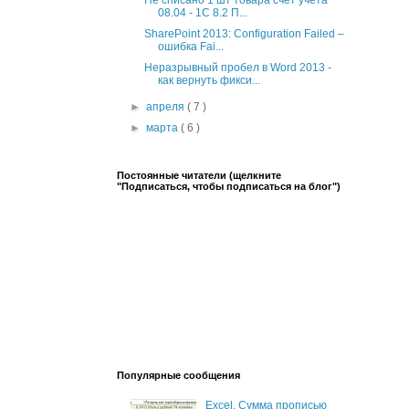
Не списано 1 шт товара счет учета
08.04 - 1С 8.2 П...
SharePoint 2013: Configuration Failed –
ошибка Fai...
Неразрывный пробел в Word 2013 -
как вернуть фикси...
►
апреля
( 7 )
►
марта
( 6 )
Постоянные читатели (щелкните
"Подписаться, чтобы подписаться на блог")
Популярные сообщения
Excel. Сумма прописью