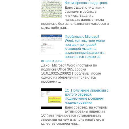
без макросов и надстроек
Дано : Excel c числами и
суммами в рублях в
ячейках. Задача :
написать данные числа
прописью без использования макросов и
каких-либо над...
Проблема с Microsoft
Word: контекстное меню
при щелчке правой
клавишей мыши на
выделенном фрагменте
появляется только со
второго раза
Дано : Microsoft Word (поставка по
подписке Office 365, сборка
16.0.10325.20082) Проблема : после
одного из обновлений появилась
проблема ...
1С. Получение лицензий с
другого сервера.
Подключение к серверу
лицензирования
Дано : сервер, на котором
активированы лицензии
1С (или планируется устанавливать
лицензии на нем и использовать его в
качестве сервера лиц...