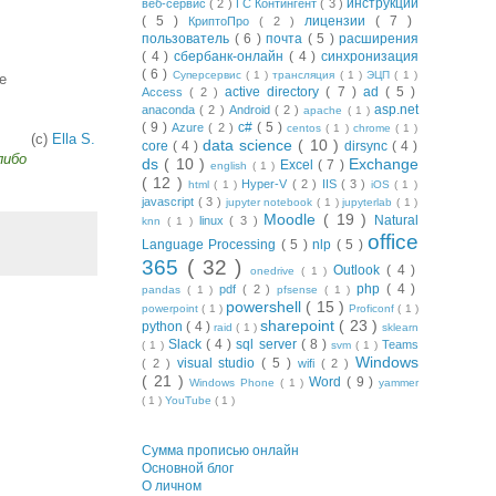
инструкции
веб-сервис
( 2 )
ГС Контингент
( 3 )
( 5 )
лицензии
( 7 )
КриптоПро
( 2 )
пользователь
( 6 )
почта
( 5 )
расширения
( 4 )
сбербанк-онлайн
( 4 )
синхронизация
( 6 )
Суперсервис
( 1 )
трансляция
( 1 )
ЭЦП
( 1 )
е
active directory
( 7 )
ad
( 5 )
Access
( 2 )
asp.net
anaconda
( 2 )
Android
( 2 )
apache
( 1 )
( 9 )
c#
( 5 )
Azure
( 2 )
centos
( 1 )
chrome
( 1 )
(с)
Ella S.
data science
( 10 )
core
( 4 )
dirsync
( 4 )
либо
ds
( 10 )
Exchange
Excel
( 7 )
english
( 1 )
( 12 )
Hyper-V
( 2 )
IIS
( 3 )
html
( 1 )
iOS
( 1 )
javascript
( 3 )
jupyter notebook
( 1 )
jupyterlab
( 1 )
Moodle
( 19 )
Natural
linux
( 3 )
knn
( 1 )
office
Language Processing
( 5 )
nlp
( 5 )
365
( 32 )
Outlook
( 4 )
onedrive
( 1 )
php
( 4 )
pdf
( 2 )
pandas
( 1 )
pfsense
( 1 )
powershell
( 15 )
powerpoint
( 1 )
Proficonf
( 1 )
sharepoint
( 23 )
python
( 4 )
raid
( 1 )
sklearn
Slack
( 4 )
sql server
( 8 )
Teams
( 1 )
svm
( 1 )
Windows
visual studio
( 5 )
( 2 )
wifi
( 2 )
( 21 )
Word
( 9 )
Windows Phone
( 1 )
yammer
( 1 )
YouTube
( 1 )
Сумма прописью онлайн
Основной блог
О личном