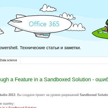
 Powershell. Технические статьи и заметки.
Data science
ough a Feature in a Sandboxed Solution - оши
tudio 2013
. Вы создали проект на уровне разрешений
Sandboxed Soluti
м ошибку:
e in a Sandboxed Solution.