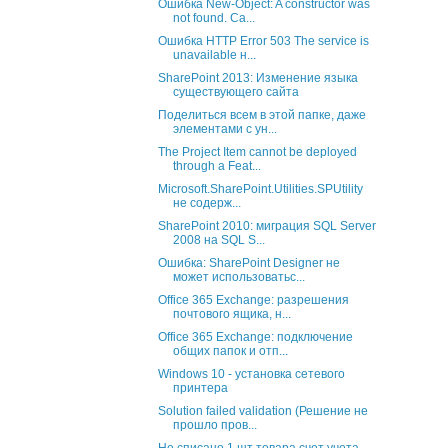
Ошибка New-Object: A constructor was
not found. Ca...
Ошибка HTTP Error 503 The service is
unavailable н...
SharePoint 2013: Изменение языка
существующего сайта
Поделиться всем в этой папке, даже
элементами с ун...
The Project Item cannot be deployed
through a Feat...
Microsoft.SharePoint.Utilities.SPUtility
не содерж...
SharePoint 2010: миграция SQL Server
2008 на SQL S...
Ошибка: SharePoint Designer не
может использоватьс...
Office 365 Exchange: разрешения
почтового ящика, н...
Office 365 Exchange: подключение
общих папок и отп...
Windows 10 - установка сетевого
принтера
Solution failed validation (Решение не
прошло пров...