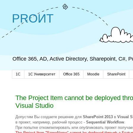
PROИТ
Office 365, AD, Active Directory, Sharepoint, C#,
1C
1С Университет
Office 365
Moodle
SharePoint
The Project Item cannot be deployed thr
Visual Studio
Допустим Вы создаете решение для
SharePoint 2013
в
Visual S
в проект, например, рабочий процесс -
Sequential Workflow
.
При попытке откомпилировать или опубликовать проект получае
The Project Item "SomeName" cannot be deployed through a Featur