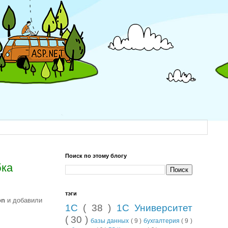
Поиск по этому блогу
бка
тэги
on
и добавили
1С
( 38 )
1С Университет
( 30 )
базы данных
( 9 )
бухгалтерия
( 9 )